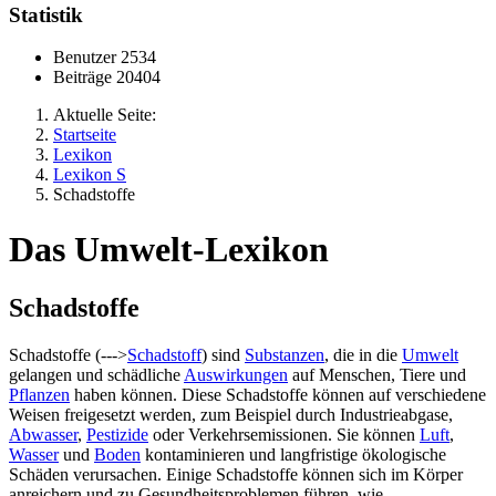
Statistik
Benutzer
2534
Beiträge
20404
Aktuelle Seite:
Startseite
Lexikon
Lexikon S
Schadstoffe
Das Umwelt-Lexikon
Schadstoffe
Schadstoffe (--->
Schadstoff
) sind
Substanzen
, die in die
Umwelt
gelangen und schädliche
Auswirkungen
auf Menschen, Tiere und
Pflanzen
haben können. Diese Schadstoffe können auf verschiedene
Weisen freigesetzt werden, zum Beispiel durch Industrieabgase,
Abwasser
,
Pestizide
oder Verkehrsemissionen. Sie können
Luft
,
Wasser
und
Boden
kontaminieren und langfristige ökologische
Schäden verursachen. Einige Schadstoffe können sich im Körper
anreichern und zu Gesundheitsproblemen führen, wie