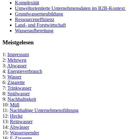
Komplexität
Umweltorientierte Unternehmensdaten im B2B-Kontext
Grundwasserneubildung
Ressourceneffizienz
Land- und Forstwirtschaft
Wasseraufbereitung
Meistgelesen
1:
Impressum
2:
Mehrweg
3:
Abwasser
4:
Energieverbrauch
5:
Wasser
6:
Zigarette
7:
Trinkwasser
8:
Spülwasser
9:
Nachhaltigkeit
10:
Müll
11:
Nachhaltige Unternehmensführung
12:
Hecke
13:
Reinwasser
14:
Abwässer
15:
Wasserspender
16:
E-Zigarette