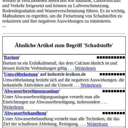
werden in verschiedenen Bereichen wie Industrie, Landwirtschaft
und Verkehr freigesetzt und können zu Luftverschmutzung,
Bodendegradation und Wasserverschmutzung führen. Es ist wichtig,
Maßnahmen zu ergreifen, um die Freisetzung von Schadstoffen zu
reduzieren und ihre negativen Auswirkungen zu minimieren.
--
Ähnliche Artikel
zum Begriff 'Schadstoffe'
'
Barium
'
■■■■■■■■■■
Barium ist ein Erdalkalimetall, das dem Calcium ähnlich ist und
dessen lösliche Verbindungen giftig . . .
Weiterlesen
'
Umweltbelastung
'
auf industrie-lexikon.de
■■■■■■■■■
Umweltbelastung bezieht sich auf die negativen Auswirkungen, die
industrielle Aktivitäten auf die Umwelt . . .
Weiterlesen
'
Abwasserbeseitigungsanlage
'
■■■■■■■■
Unter Abwasserbeseitigungsanlagen versteht man alle
Einrichtungen zur Abwasserbeseitigung, insbesondere . . .
Weiterlesen
'
Abwasserbehandlung
'
■■■■■■■■
Unter Abwasserbehandlung versteht man alle Techniken, die das
Ziel der schadlosen Ableitung, Reinigung, . . .
Weiterlesen