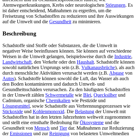
Atemwegserkrankungen, Krebs oder neurologischen
Störungen
. Es
ist daher entscheidend, Maßnahmen zu ergreifen, um die
Freisetzung von Schadstoffen zu reduzieren und ihre Auswirkungen
auf die Umwelt und die
Gesundheit
zu minimieren.
Beschreibung
Schadstoffe sind Stoffe oder Substanzen, die die Umwelt in
negativer Weise beeinflussen können. Sie können auf verschiedene
Weisen in die Umwelt gelangen, beispielsweise durch die
Industrie
,
Landwirtschaft
, den Verkehr oder den
Haushalt
. Schadstoffe können
sowohl natürlichen Ursprungs sein (z.B.
Vulkanausbrüche
), als auch
durch menschliche Aktivitäten verursacht werden (z.B.
Abgase
von
Autos
). Schadstoffe können sowohl die Luft, das Wasser als auch
den Boden kontaminieren und dadurch Umwelt- und
Gesundheitsschäden verursachen. Zu den häufigsten Schadstoffen
in der Umwelt zählen
Schwermetalle
wie
Blei
,
Quecksilber
und
Cadmium, organische
Chemikalien
wie Pestizide und
Lösungsmittel
, sowie Schadstoffe aus Verbrennungsprozessen wie
Stickoxide
und
Kohlenmonoxid
. Die
Belastung
der Umwelt mit
Schadstoffen hat in den letzten Jahrzehnten weltweit zugenommen
und stellt eine ernsthafte Bedrohung für
Ökosysteme
und die
Gesundheit von
Mensch
und
Tier
dar. Maßnahmen zur Reduzierung
der
Emissionen
und zur
Reinigung
von belasteten Umweltmedien