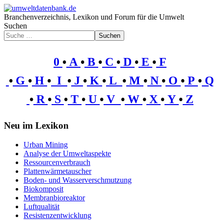
Branchenverzeichnis, Lexikon und Forum für die Umwelt
Suchen
Suchen
0
•
A
•
B
•
C
•
D
•
E
•
F
•
G
•
H
•
I
•
J
•
K
•
L
•
M
•
N
•
O
•
P
•
Q
•
R
•
S
•
T
•
U
•
V
•
W
•
X
•
Y
•
Z
Neu im Lexikon
Urban Mining
Analyse der Umweltaspekte
Ressourcenverbrauch
Plattenwärmetauscher
Boden- und Wasserverschmutzung
Biokomposit
Membranbioreaktor
Luftqualität
Resistenzentwicklung