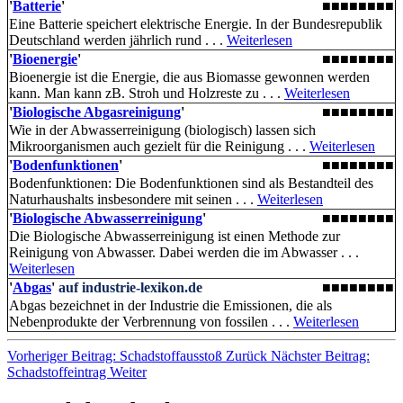
'
Batterie
'
■■■■■■■■
Eine Batterie speichert elektrische Energie. In der Bundesrepublik
Deutschland werden jährlich rund . . .
Weiterlesen
'
Bioenergie
'
■■■■■■■■
Bioenergie ist die Energie, die aus Biomasse gewonnen werden
kann. Man kann zB. Stroh und Holzreste zu . . .
Weiterlesen
'
Biologische Abgasreinigung
'
■■■■■■■■
Wie in der Abwasserreinigung (biologisch) lassen sich
Mikroorganismen auch gezielt für die Reinigung . . .
Weiterlesen
'
Bodenfunktionen
'
■■■■■■■■
Bodenfunktionen: Die Boden­funktionen sind als Bestandteil des
Naturhaushalts insbesondere mit seinen . . .
Weiterlesen
'
Biologische Abwasserreinigung
'
■■■■■■■■
Die Biologische Abwasserreinigung ist einen Methode zur
Reinigung von Abwasser. Dabei werden die im Abwasser . . .
Weiterlesen
'
Abgas
'
auf industrie-lexikon.de
■■■■■■■■
Abgas bezeichnet in der Industrie die Emissionen, die als
Nebenprodukte der Verbrennung von fossilen . . .
Weiterlesen
Vorheriger Beitrag: Schadstoffausstoß
Zurück
Nächster Beitrag:
Schadstoffeintrag
Weiter