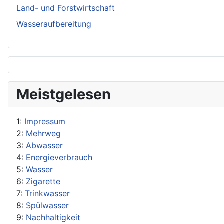
Land- und Forstwirtschaft
Wasseraufbereitung
Meistgelesen
1:
Impressum
2:
Mehrweg
3:
Abwasser
4:
Energieverbrauch
5:
Wasser
6:
Zigarette
7:
Trinkwasser
8:
Spülwasser
9:
Nachhaltigkeit