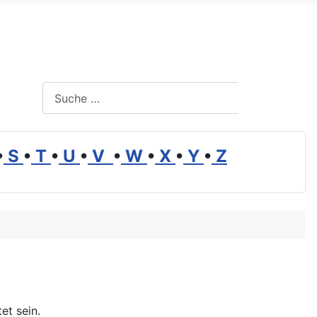
Suchen
Suchen
•
S
•
T
•
U
•
V
•
W
•
X
•
Y
•
Z
et sein.