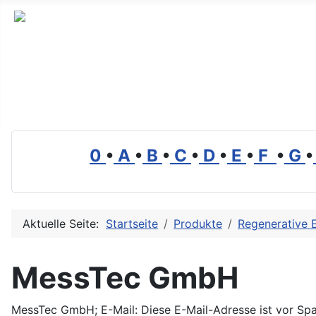
Branchenverzeichnis, Lexikon und Forum für die Umwelt
0
•
A
•
B
•
C
•
D
•
E
•
F
•
G
•
Aktuelle Seite:
Startseite
Produkte
Regenerative 
MessTec GmbH
MessTec GmbH; E-Mail:
Diese E-Mail-Adresse ist vor Sp