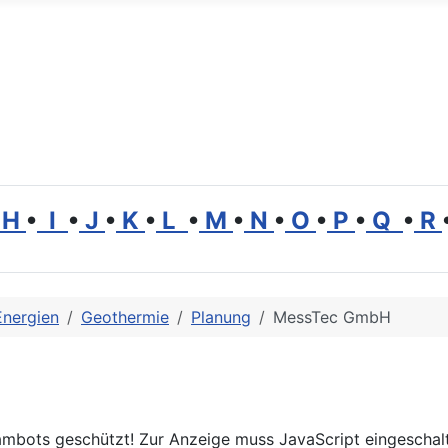
H
•
I
•
J
•
K
•
L
•
M
•
N
•
O
•
P
•
Q
•
R
Energien
Geothermie
Planung
MessTec GmbH
ambots geschützt! Zur Anzeige muss JavaScript eingeschalt