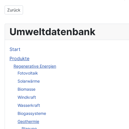
Vorheriger Beitrag: KEMA IEV - Ingenieurunternehmen für Ener
Zurück
Umweltdatenbank
Start
Produkte
Regenerative Energien
Fotovoltaik
Solarwärme
Biomasse
Windkraft
Wasserkraft
Biogassysteme
Geothermie
Planung