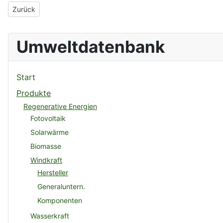
Vorheriger Beitrag: cbe S O L A R
Zurück
Umweltdatenbank
Start
Produkte
Regenerative Energien
Fotovoltaik
Solarwärme
Biomasse
Windkraft
Hersteller
Generaluntern.
Komponenten
Wasserkraft