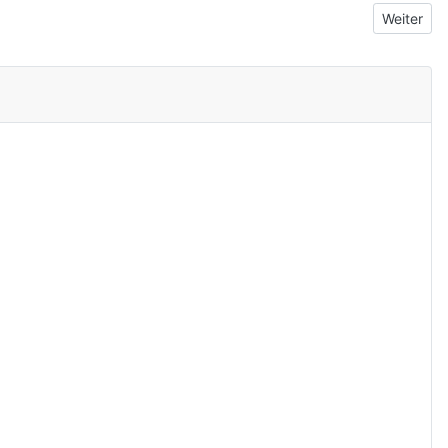
Nächster 
Weiter