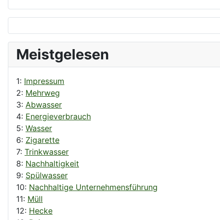
Meistgelesen
1:
Impressum
2:
Mehrweg
3:
Abwasser
4:
Energieverbrauch
5:
Wasser
6:
Zigarette
7:
Trinkwasser
8:
Nachhaltigkeit
9:
Spülwasser
10:
Nachhaltige Unternehmensführung
11:
Müll
12:
Hecke