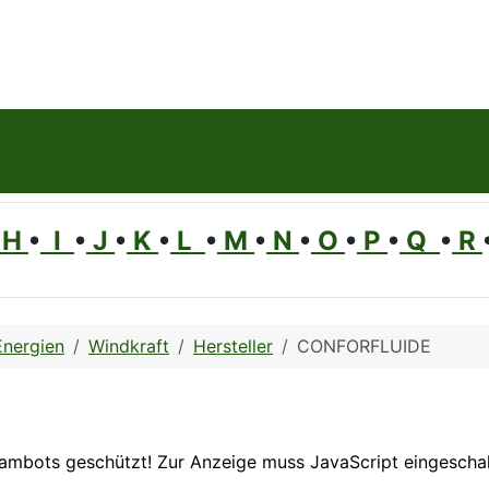
H
•
I
•
J
•
K
•
L
•
M
•
N
•
O
•
P
•
Q
•
R
Energien
Windkraft
Hersteller
CONFORFLUIDE
pambots geschützt! Zur Anzeige muss JavaScript eingeschalt