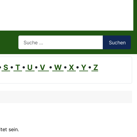
Suchen
Suchen
•
S
•
T
•
U
•
V
•
W
•
X
•
Y
•
Z
et sein.