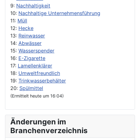
9:
Nachhaltigkeit
10:
Nachhaltige Unternehmensführung
11:
Müll
12:
Hecke
13:
Reinwasser
14:
Abwässer
15:
Wasserspender
16:
E-Zigarette
17:
Lamellenklärer
18:
Umweltfreundlich
19:
Trinkwasserbehälter
20:
Spülmittel
(Ermittelt heute um 16:04)
Änderungen im
Branchenverzeichnis