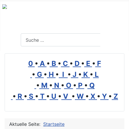
Branchenverzeichnis, Lexikon und Forum für die Umwelt
Suchen
Suchen
0
•
A
•
B
•
C
•
D
•
E
•
F
•
G
•
H
•
I
•
J
•
K
•
L
•
M
•
N
•
O
•
P
•
Q
•
R
•
S
•
T
•
U
•
V
•
W
•
X
•
Y
•
Z
Aktuelle Seite:
Startseite