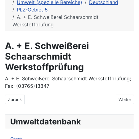
Umwelt (spezielle Bereiche)
Deutschland
PLZ-Gebiet 5
A. + E. Schweißerei Schaarschmidt
Werkstoffprüfung
A. + E. Schweißerei
Schaarschmidt
Werkstoffprüfung
A. + E. Schweißerei Schaarschmidt Werkstoffprüfung;
Fax: (03765)13847
Vorheriger Beitrag: a t Gesellschaft für aquatische und terrest
Nächster 
Zurück
Weiter
Umweltdatenbank