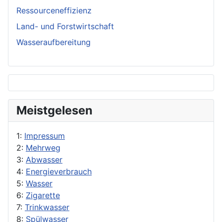
Ressourceneffizienz
Land- und Forstwirtschaft
Wasseraufbereitung
Meistgelesen
1:
Impressum
2:
Mehrweg
3:
Abwasser
4:
Energieverbrauch
5:
Wasser
6:
Zigarette
7:
Trinkwasser
8:
Spülwasser