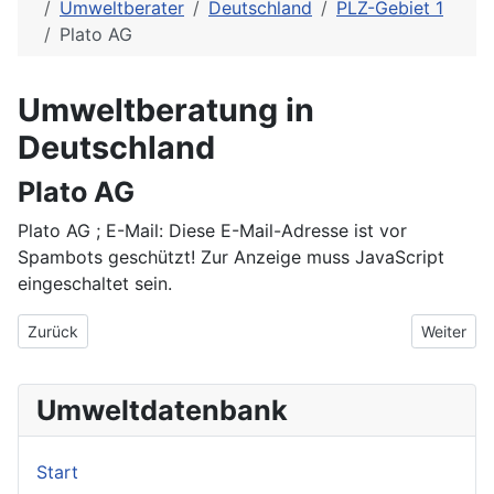
Umweltberater
Deutschland
PLZ-Gebiet 1
Plato AG
Umweltberatung in
Deutschland
Plato AG
Plato AG ; E-Mail:
Diese E-Mail-Adresse ist vor
Spambots geschützt! Zur Anzeige muss JavaScript
eingeschaltet sein.
Vorheriger Beitrag: PI-Consult
Nächster 
Zurück
Weiter
Umweltdatenbank
Start