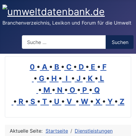
Branchenverzeichnis, Lexikon und Forum für die Umwelt
Suchen
Suchen
0
•
A
•
B
•
C
•
D
•
E
•
F
•
G
•
H
•
I
•
J
•
K
•
L
•
M
•
N
•
O
•
P
•
Q
•
R
•
S
•
T
•
U
•
V
•
W
•
X
•
Y
•
Z
Aktuelle Seite:
Startseite
Dienstleistungen