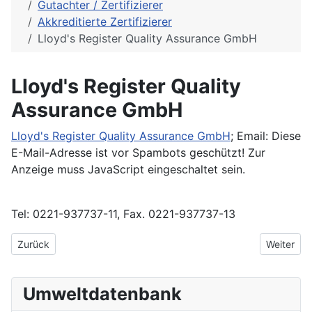
Gutachter / Zertifizierer
Akkreditierte Zertifizierer
Lloyd's Register Quality Assurance GmbH
Lloyd's Register Quality
Assurance GmbH
Lloyd's Register Quality Assurance GmbH
; Email:
Diese
E-Mail-Adresse ist vor Spambots geschützt! Zur
Anzeige muss JavaScript eingeschaltet sein.
Tel: 0221-937737-11, Fax. 0221-937737-13
Vorheriger Beitrag: LGA InterCert Zertifizierungsgesellschaft mb
Nächster 
Zurück
Weiter
Umweltdatenbank