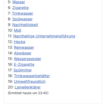
5:
Wasser
6:
Zigarette
7:
Trinkwasser
8:
Spülwasser
9:
Nachhaltigkeit
10:
Müll
11:
Nachhaltige Unternehmensführung
12:
Hecke
13:
Reinwasser
14:
Abwässer
15:
Wasserspender
16:
E-Zigarette
17:
Spülmittel
18:
Trinkwasserbehälter
19:
Umweltfreundlich
20:
Lamellenklärer
(Ermittelt heute um 23:45)