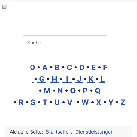
Branchenverzeichnis, Lexikon und Forum für die Umwelt
Suchen
Suchen
0
•
A
•
B
•
C
•
D
•
E
•
F
•
G
•
H
•
I
•
J
•
K
•
L
•
M
•
N
•
O
•
P
•
Q
•
R
•
S
•
T
•
U
•
V
•
W
•
X
•
Y
•
Z
Aktuelle Seite:
Startseite
Dienstleistungen