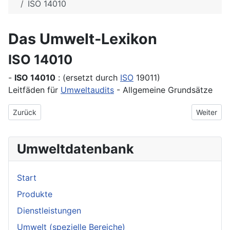
ISO 14010
Das Umwelt-Lexikon
ISO 14010
-
ISO 14010
: (ersetzt durch
ISO
19011)
Leitfäden für
Umweltaudits
- Allgemeine Grundsätze
Vorheriger Beitrag: ISO 14004
Nächster 
Zurück
Weiter
Umweltdatenbank
Start
Produkte
Dienstleistungen
Umwelt (spezielle Bereiche)