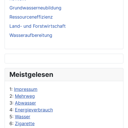
Grundwasserneubildung
Ressourceneffizienz
Land- und Forstwirtschaft
Wasseraufbereitung
Meistgelesen
1:
Impressum
2:
Mehrweg
3:
Abwasser
4:
Energieverbrauch
5:
Wasser
6:
Zigarette