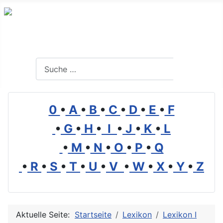
Branchenverzeichnis, Lexikon und Forum für die Umwelt
Suchen
Suchen
0
•
A
•
B
•
C
•
D
•
E
•
F
•
G
•
H
•
I
•
J
•
K
•
L
•
M
•
N
•
O
•
P
•
Q
•
R
•
S
•
T
•
U
•
V
•
W
•
X
•
Y
•
Z
Aktuelle Seite:
Startseite
Lexikon
Lexikon I