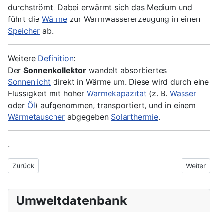
durchströmt. Dabei erwärmt sich das Medium und
führt die
Wärme
zur Warmwassererzeugung in einen
Speicher
ab.
Weitere
Definition
:
Der
Sonnenkollektor
wandelt absorbiertes
Sonnenlicht
direkt in Wärme um. Diese wird durch eine
Flüssigkeit mit hoher
Wärmekapazität
(z. B.
Wasser
oder
Öl
) aufgenommen, transportiert, und in einem
Wärmetauscher
abgegeben
Solarthermie
.
.
Vorheriger Beitrag: Sonnenhöhenwinkel
Nächster 
Zurück
Weiter
Umweltdatenbank