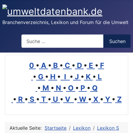
Branchenverzeichnis, Lexikon und Forum für die Umwelt
Suchen
Suchen
0
•
A
•
B
•
C
•
D
•
E
•
F
•
G
•
H
•
I
•
J
•
K
•
L
•
M
•
N
•
O
•
P
•
Q
•
R
•
S
•
T
•
U
•
V
•
W
•
X
•
Y
•
Z
Aktuelle Seite:
Startseite
Lexikon
Lexikon S