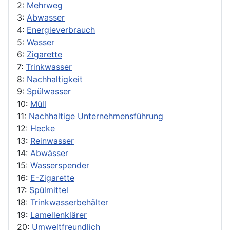
2:
Mehrweg
3:
Abwasser
4:
Energieverbrauch
5:
Wasser
6:
Zigarette
7:
Trinkwasser
8:
Nachhaltigkeit
9:
Spülwasser
10:
Müll
11:
Nachhaltige Unternehmensführung
12:
Hecke
13:
Reinwasser
14:
Abwässer
15:
Wasserspender
16:
E-Zigarette
17:
Spülmittel
18:
Trinkwasserbehälter
19:
Lamellenklärer
20:
Umweltfreundlich