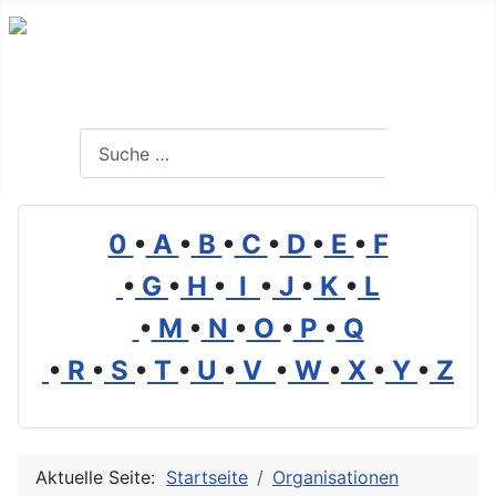
Branchenverzeichnis, Lexikon und Forum für die Umwelt
Suchen
Suchen
0
•
A
•
B
•
C
•
D
•
E
•
F
•
G
•
H
•
I
•
J
•
K
•
L
•
M
•
N
•
O
•
P
•
Q
•
R
•
S
•
T
•
U
•
V
•
W
•
X
•
Y
•
Z
Aktuelle Seite:
Startseite
Organisationen