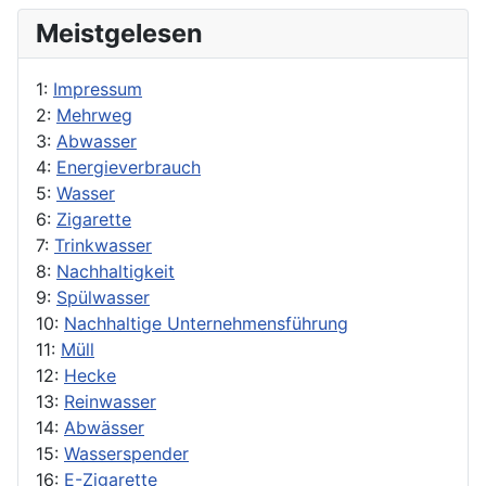
Meistgelesen
1:
Impressum
2:
Mehrweg
3:
Abwasser
4:
Energieverbrauch
5:
Wasser
6:
Zigarette
7:
Trinkwasser
8:
Nachhaltigkeit
9:
Spülwasser
10:
Nachhaltige Unternehmensführung
11:
Müll
12:
Hecke
13:
Reinwasser
14:
Abwässer
15:
Wasserspender
16:
E-Zigarette