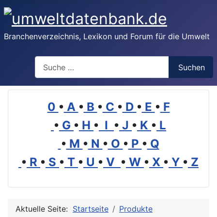
Branchenverzeichnis, Lexikon und Forum für die Umwelt
Suchen
Suchen
0
•
A
•
B
•
C
•
D
•
E
•
F
•
G
•
H
•
I
•
J
•
K
•
L
•
M
•
N
•
O
•
P
•
Q
•
R
•
S
•
T
•
U
•
V
•
W
•
X
•
Y
•
Z
Aktuelle Seite:
Startseite
Produkte