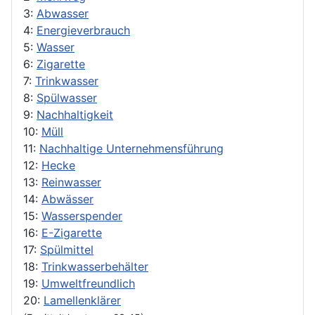
3:
Abwasser
4:
Energieverbrauch
5:
Wasser
6:
Zigarette
7:
Trinkwasser
8:
Spülwasser
9:
Nachhaltigkeit
10:
Müll
11:
Nachhaltige Unternehmensführung
12:
Hecke
13:
Reinwasser
14:
Abwässer
15:
Wasserspender
16:
E-Zigarette
17:
Spülmittel
18:
Trinkwasserbehälter
19:
Umweltfreundlich
20:
Lamellenklärer