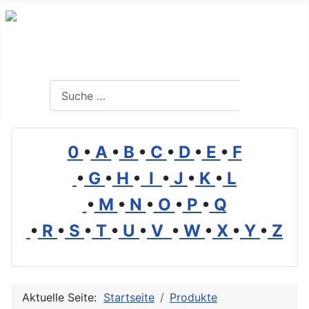
Branchenverzeichnis, Lexikon und Forum für die Umwelt
Suchen
Suchen
0
•
A
•
B
•
C
•
D
•
E
•
F
•
G
•
H
•
I
•
J
•
K
•
L
•
M
•
N
•
O
•
P
•
Q
•
R
•
S
•
T
•
U
•
V
•
W
•
X
•
Y
•
Z
Aktuelle Seite:
Startseite
Produkte