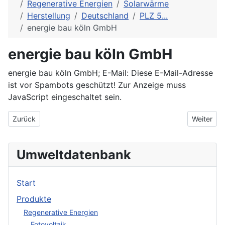
Regenerative Energien
Solarwärme
Herstellung
Deutschland
PLZ 5...
energie bau köln GmbH
energie bau köln GmbH
energie bau köln GmbH; E-Mail:
Diese E-Mail-Adresse
ist vor Spambots geschützt! Zur Anzeige muss
JavaScript eingeschaltet sein.
Vorheriger Beitrag: En Vis Solartechnik GmbH
Nächster 
Zurück
Weiter
Umweltdatenbank
Start
Produkte
Regenerative Energien
Fotovoltaik