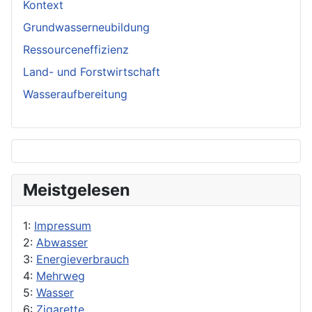
Kontext
Grundwasserneubildung
Ressourceneffizienz
Land- und Forstwirtschaft
Wasseraufbereitung
Meistgelesen
1:
Impressum
2:
Abwasser
3:
Energieverbrauch
4:
Mehrweg
5:
Wasser
6:
Zigarette