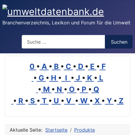
Branchenverzeichnis, Lexikon und Forum für die Umwelt
Suchen
Suchen
0
•
A
•
B
•
C
•
D
•
E
•
F
•
G
•
H
•
I
•
J
•
K
•
L
•
M
•
N
•
O
•
P
•
Q
•
R
•
S
•
T
•
U
•
V
•
W
•
X
•
Y
•
Z
Aktuelle Seite:
Startseite
Produkte