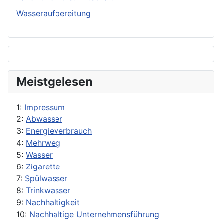
Wasseraufbereitung
Meistgelesen
1:
Impressum
2:
Abwasser
3:
Energieverbrauch
4:
Mehrweg
5:
Wasser
6:
Zigarette
7:
Spülwasser
8:
Trinkwasser
9:
Nachhaltigkeit
10:
Nachhaltige Unternehmensführung