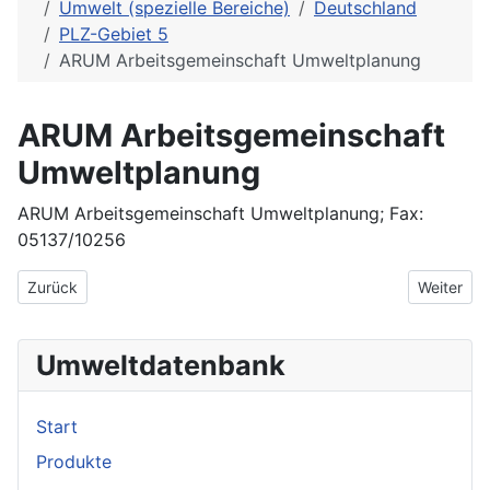
Umwelt (spezielle Bereiche)
Deutschland
PLZ-Gebiet 5
ARUM Arbeitsgemeinschaft Umweltplanung
ARUM Arbeitsgemeinschaft
Umweltplanung
ARUM Arbeitsgemeinschaft Umweltplanung; Fax:
05137/10256
Vorheriger Beitrag: Arndt Schäfer Chemie und Umwelt GmbH
Nächster B
Zurück
Weiter
Umweltdatenbank
Start
Produkte