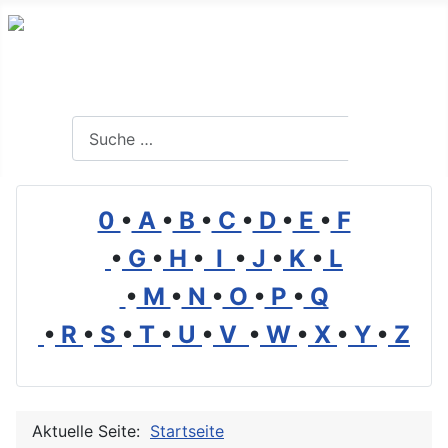
Branchenverzeichnis, Lexikon und Forum für die Umwelt
Suchen
Suchen
0
•
A
•
B
•
C
•
D
•
E
•
F
•
G
•
H
•
I
•
J
•
K
•
L
•
M
•
N
•
O
•
P
•
Q
•
R
•
S
•
T
•
U
•
V
•
W
•
X
•
Y
•
Z
Aktuelle Seite:
Startseite