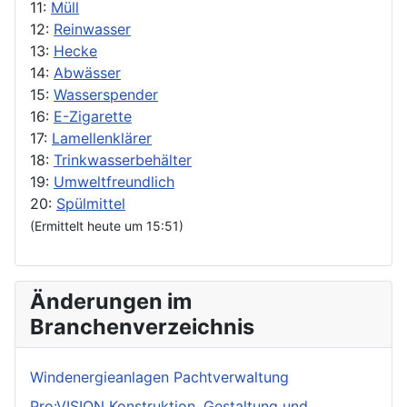
11:
Müll
12:
Reinwasser
13:
Hecke
14:
Abwässer
15:
Wasserspender
16:
E-Zigarette
17:
Lamellenklärer
18:
Trinkwasserbehälter
19:
Umweltfreundlich
20:
Spülmittel
(Ermittelt heute um 15:51)
Änderungen im
Branchenverzeichnis
Windenergieanlagen Pachtverwaltung
Pro:VISION Konstruktion, Gestaltung und