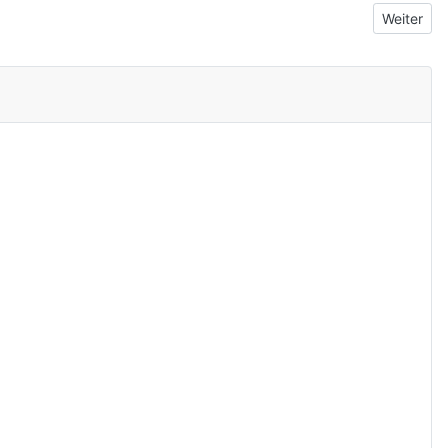
Nächster 
Weiter