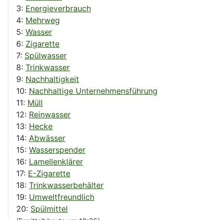
3:
Energieverbrauch
4:
Mehrweg
5:
Wasser
6:
Zigarette
7:
Spülwasser
8:
Trinkwasser
9:
Nachhaltigkeit
10:
Nachhaltige Unternehmensführung
11:
Müll
12:
Reinwasser
13:
Hecke
14:
Abwässer
15:
Wasserspender
16:
Lamellenklärer
17:
E-Zigarette
18:
Trinkwasserbehälter
19:
Umweltfreundlich
20:
Spülmittel