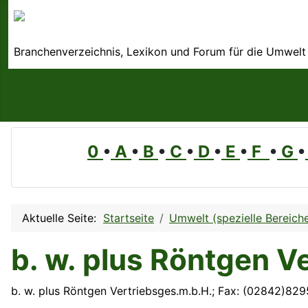
Branchenverzeichnis, Lexikon und Forum für die Umwelt
0
•
A
•
B
•
C
•
D
•
E
•
F
•
G
•
Aktuelle Seite:
Startseite
Umwelt (spezielle Bereich
b. w. plus Röntgen V
b. w. plus Röntgen Vertriebsges.m.b.H.; Fax: (02842)829