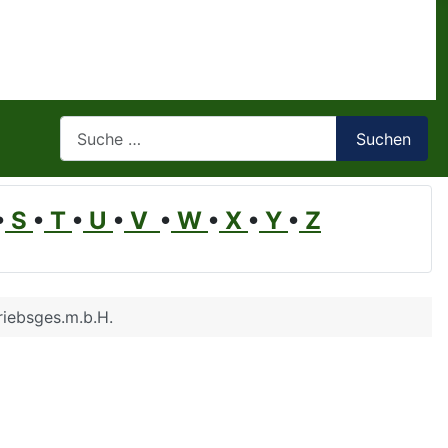
Suchen
Suchen
•
S
•
T
•
U
•
V
•
W
•
X
•
Y
•
Z
riebsges.m.b.H.