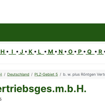
H
•
I
•
J
•
K
•
L
•
M
•
N
•
O
•
P
•
Q
•
R
e)
Deutschland
PLZ-Gebiet 5
b. w. plus Röntgen Vert
ertriebsges.m.b.H.
5