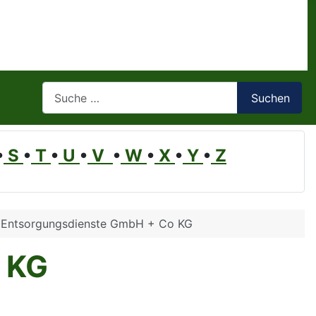
Suchen
Suchen
•
S
•
T
•
U
•
V
•
W
•
X
•
Y
•
Z
 Entsorgungsdienste GmbH + Co KG
 KG