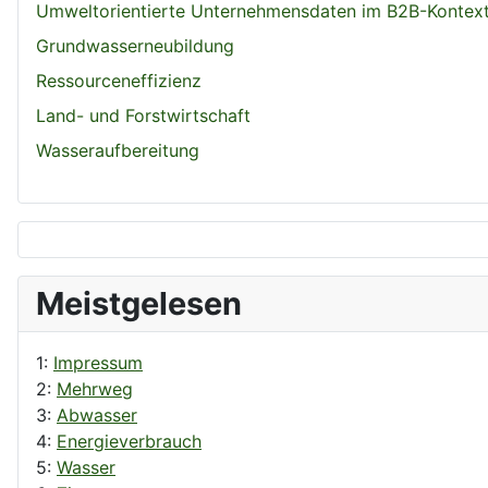
Umweltorientierte Unternehmensdaten im B2B-Kontex
Grundwasserneubildung
Ressourceneffizienz
Land- und Forstwirtschaft
Wasseraufbereitung
Meistgelesen
1:
Impressum
2:
Mehrweg
3:
Abwasser
4:
Energieverbrauch
5:
Wasser