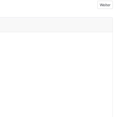
Nächster 
Weiter