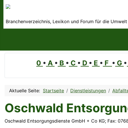
Branchenverzeichnis, Lexikon und Forum für die Umwelt
0
•
A
•
B
•
C
•
D
•
E
•
F
•
G
•
Aktuelle Seite:
Startseite
Dienstleistungen
Abfallt
Oschwald Entsorgun
Oschwald Entsorgungsdienste GmbH + Co KG; Fax: 076