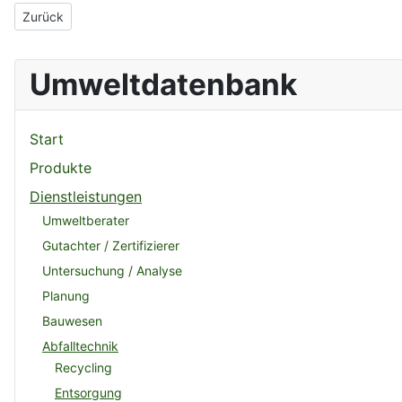
Vorheriger Beitrag: Optron Meßtechnik GmbH
Zurück
Umweltdatenbank
Start
Produkte
Dienstleistungen
Umweltberater
Gutachter / Zertifizierer
Untersuchung / Analyse
Planung
Bauwesen
Abfalltechnik
Recycling
Entsorgung