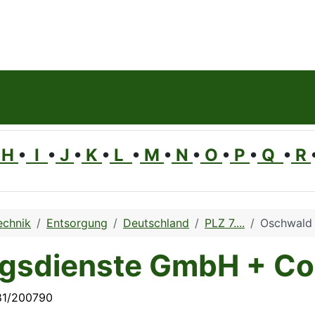
H
•
I
•
J
•
K
•
L
•
M
•
N
•
O
•
P
•
Q
•
R
echnik
Entsorgung
Deutschland
PLZ 7....
Oschwald
gsdienste GmbH + Co
81/200790