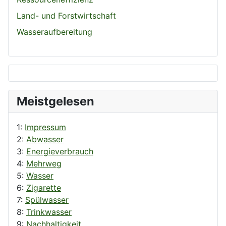
Land- und Forstwirtschaft
Wasseraufbereitung
Meistgelesen
1:
Impressum
2:
Abwasser
3:
Energieverbrauch
4:
Mehrweg
5:
Wasser
6:
Zigarette
7:
Spülwasser
8:
Trinkwasser
9:
Nachhaltigkeit