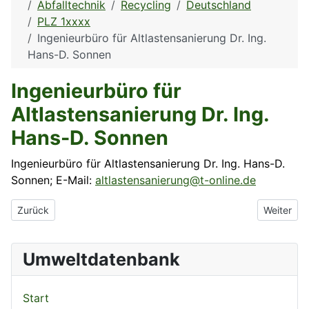
Abfalltechnik
Recycling
Deutschland
PLZ 1xxxx
Ingenieurbüro für Altlastensanierung Dr. Ing.
Hans-D. Sonnen
Ingenieurbüro für
Altlastensanierung Dr. Ing.
Hans-D. Sonnen
Ingenieurbüro für Altlastensanierung Dr. Ing. Hans-D.
Sonnen; E-Mail:
altlastensanierung@t-online.de
Vorheriger Beitrag: INFU Institut für Umwelttechnik GmbH
Nächster 
Zurück
Weiter
Umweltdatenbank
Start