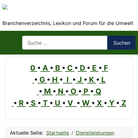
Branchenverzeichnis, Lexikon und Forum für die Umwelt
Suchen
Suchen
0
•
A
•
B
•
C
•
D
•
E
•
F
•
G
•
H
•
I
•
J
•
K
•
L
•
M
•
N
•
O
•
P
•
Q
•
R
•
S
•
T
•
U
•
V
•
W
•
X
•
Y
•
Z
Aktuelle Seite:
Startseite
Dienstleistungen