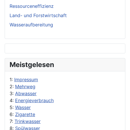
Ressourceneffizienz
Land- und Forstwirtschaft
Wasseraufbereitung
Meistgelesen
1:
Impressum
2:
Mehrweg
3:
Abwasser
4:
Energieverbrauch
5:
Wasser
6:
Zigarette
7:
Trinkwasser
8:
Spülwasser