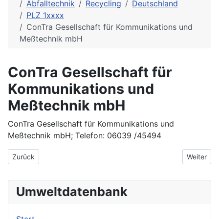
Abfalltechnik
Recycling
Deutschland
PLZ 1xxxx
ConTra Gesellschaft für Kommunikations und
Meßtechnik mbH
ConTra Gesellschaft für
Kommunikations und
Meßtechnik mbH
ConTra Gesellschaft für Kommunikations und
Meßtechnik mbH; Telefon: 06039 /45494
Vorheriger Beitrag: Computer Elektronik Dresden Recycling
Nächster 
Zurück
Weiter
Umweltdatenbank