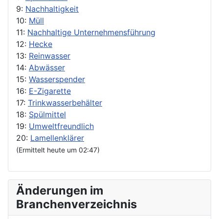
9:
Nachhaltigkeit
10:
Müll
11:
Nachhaltige Unternehmensführung
12:
Hecke
13:
Reinwasser
14:
Abwässer
15:
Wasserspender
16:
E-Zigarette
17:
Trinkwasserbehälter
18:
Spülmittel
19:
Umweltfreundlich
20:
Lamellenklärer
(Ermittelt heute um 02:47)
Änderungen im
Branchenverzeichnis