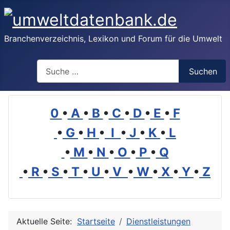
Branchenverzeichnis, Lexikon und Forum für die Umwelt
Suchen
Suchen
0
•
A
•
B
•
C
•
D
•
E
•
F
•
G
•
H
•
I
•
J
•
K
•
L
•
M
•
N
•
O
•
P
•
Q
•
R
•
S
•
T
•
U
•
V
•
W
•
X
•
Y
•
Z
Aktuelle Seite:
Startseite
Dienstleistungen