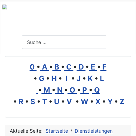
Branchenverzeichnis, Lexikon und Forum für die Umwelt
Suchen
Suchen
0
•
A
•
B
•
C
•
D
•
E
•
F
•
G
•
H
•
I
•
J
•
K
•
L
•
M
•
N
•
O
•
P
•
Q
•
R
•
S
•
T
•
U
•
V
•
W
•
X
•
Y
•
Z
Aktuelle Seite:
Startseite
Dienstleistungen