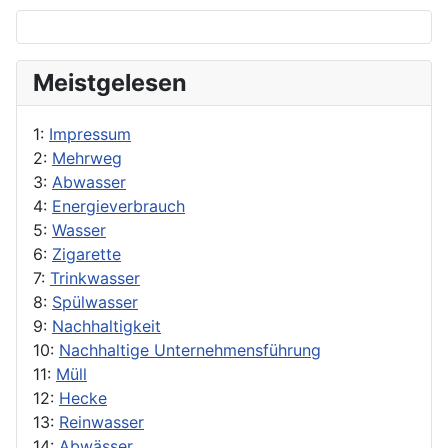
Meistgelesen
1:
Impressum
2:
Mehrweg
3:
Abwasser
4:
Energieverbrauch
5:
Wasser
6:
Zigarette
7:
Trinkwasser
8:
Spülwasser
9:
Nachhaltigkeit
10:
Nachhaltige Unternehmensführung
11:
Müll
12:
Hecke
13:
Reinwasser
14:
Abwässer