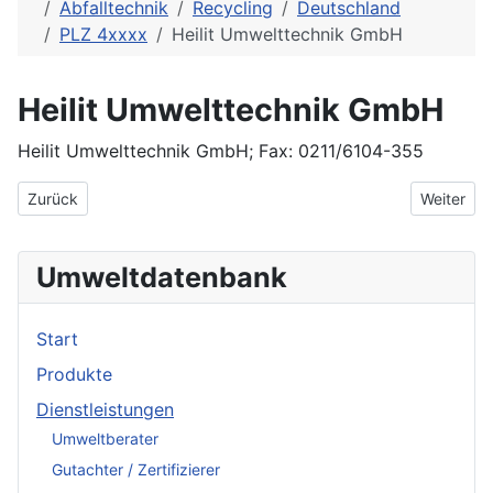
Abfalltechnik
Recycling
Deutschland
PLZ 4xxxx
Heilit Umwelttechnik GmbH
Heilit Umwelttechnik GmbH
Heilit Umwelttechnik GmbH; Fax: 0211/6104-355
Vorheriger Beitrag: Hebben und Fischbach Umwelttechnik GmbH
Nächster 
Zurück
Weiter
Umweltdatenbank
Start
Produkte
Dienstleistungen
Umweltberater
Gutachter / Zertifizierer