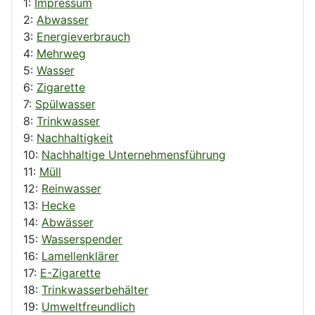
1:
Impressum
2:
Abwasser
3:
Energieverbrauch
4:
Mehrweg
5:
Wasser
6:
Zigarette
7:
Spülwasser
8:
Trinkwasser
9:
Nachhaltigkeit
10:
Nachhaltige Unternehmensführung
11:
Müll
12:
Reinwasser
13:
Hecke
14:
Abwässer
15:
Wasserspender
16:
Lamellenklärer
17:
E-Zigarette
18:
Trinkwasserbehälter
19:
Umweltfreundlich