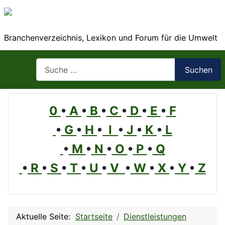
Branchenverzeichnis, Lexikon und Forum für die Umwelt
Suchen
Suchen
0
•
A
•
B
•
C
•
D
•
E
•
F
•
G
•
H
•
I
•
J
•
K
•
L
•
M
•
N
•
O
•
P
•
Q
•
R
•
S
•
T
•
U
•
V
•
W
•
X
•
Y
•
Z
Aktuelle Seite:
Startseite
Dienstleistungen