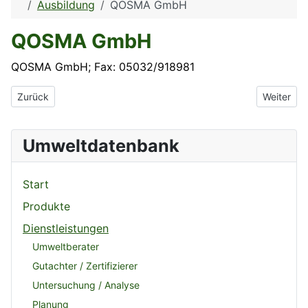
Ausbildung
QOSMA GmbH
QOSMA GmbH
QOSMA GmbH; Fax: 05032/918981
Vorheriger Beitrag: QMS Qualitätsmotivation und -schulung
Nächster 
Zurück
Weiter
Umweltdatenbank
Start
Produkte
Dienstleistungen
Umweltberater
Gutachter / Zertifizierer
Untersuchung / Analyse
Planung