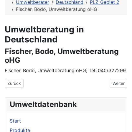
Umweltberater
Deutschland
PLZ-Gebiet 2
Fischer, Bodo, Umweltberatung oHG
Umweltberatung in
Deutschland
Fischer, Bodo, Umweltberatung
oHG
Fischer, Bodo, Umweltberatung oHG; Tel: 040/327299
Vorheriger Beitrag: FER - Ing.ges. für Automatisierung GmbH
Nächster 
Zurück
Weiter
Umweltdatenbank
Start
Produkte