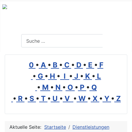
Branchenverzeichnis, Lexikon und Forum für die Umwelt
Suchen
Suchen
0
•
A
•
B
•
C
•
D
•
E
•
F
•
G
•
H
•
I
•
J
•
K
•
L
•
M
•
N
•
O
•
P
•
Q
•
R
•
S
•
T
•
U
•
V
•
W
•
X
•
Y
•
Z
Aktuelle Seite:
Startseite
Dienstleistungen