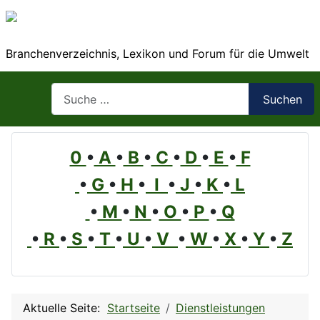
Branchenverzeichnis, Lexikon und Forum für die Umwelt
Suchen
Suchen
0
•
A
•
B
•
C
•
D
•
E
•
F
•
G
•
H
•
I
•
J
•
K
•
L
•
M
•
N
•
O
•
P
•
Q
•
R
•
S
•
T
•
U
•
V
•
W
•
X
•
Y
•
Z
Aktuelle Seite:
Startseite
Dienstleistungen