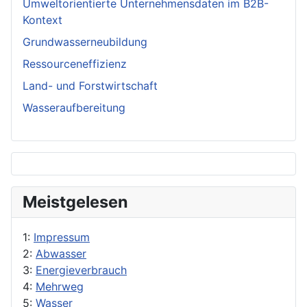
Umweltorientierte Unternehmensdaten im B2B-
Kontext
Grundwasserneubildung
Ressourceneffizienz
Land- und Forstwirtschaft
Wasseraufbereitung
Meistgelesen
1:
Impressum
2:
Abwasser
3:
Energieverbrauch
4:
Mehrweg
5:
Wasser