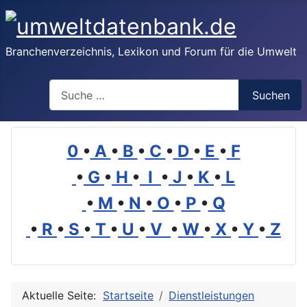
Branchenverzeichnis, Lexikon und Forum für die Umwelt
Suchen
Suchen
0
•
A
•
B
•
C
•
D
•
E
•
F
•
G
•
H
•
I
•
J
•
K
•
L
•
M
•
N
•
O
•
P
•
Q
•
R
•
S
•
T
•
U
•
V
•
W
•
X
•
Y
•
Z
Aktuelle Seite:
Startseite
Dienstleistungen