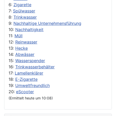
6:
Zigarette
7:
Spülwasser
8:
Trinkwasser
9:
Nachhaltige Unternehmensführung
10:
Nachhaltigkeit
11:
Müll
12:
Reinwasser
13:
Hecke
14:
Abwässer
15:
Wasserspender
16:
Trinkwasserbehälter
17:
Lamellenklärer
18:
E-Zigarette
19:
Umweltfreundlich
20:
eScooter
(Ermittelt heute um 10:08)