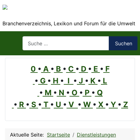
Branchenverzeichnis, Lexikon und Forum für die Umwelt
Suchen
Suchen
0
•
A
•
B
•
C
•
D
•
E
•
F
•
G
•
H
•
I
•
J
•
K
•
L
•
M
•
N
•
O
•
P
•
Q
•
R
•
S
•
T
•
U
•
V
•
W
•
X
•
Y
•
Z
Aktuelle Seite:
Startseite
Dienstleistungen