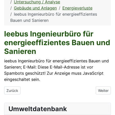
Untersuchung / Analyse
Gebäude und Anlagen
Energieverluste
Ieebus Ingenieurbüro für energieeffizientes
Bauen und Sanieren
Ieebus Ingenieurbüro für
energieeffizientes Bauen und
Sanieren
ieebus Ingenieurbüro für energieeffizientes Bauen und
Sanieren; E-Mail:
Diese E-Mail-Adresse ist vor
Spambots geschützt! Zur Anzeige muss JavaScript
eingeschaltet sein.
Vorheriger Beitrag: Hecker Photovoltaik - Shop und Netzeinspei
Nächster 
Zurück
Weiter
Umweltdatenbank