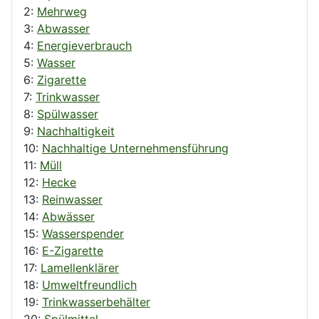
2:
Mehrweg
3:
Abwasser
4:
Energieverbrauch
5:
Wasser
6:
Zigarette
7:
Trinkwasser
8:
Spülwasser
9:
Nachhaltigkeit
10:
Nachhaltige Unternehmensführung
11:
Müll
12:
Hecke
13:
Reinwasser
14:
Abwässer
15:
Wasserspender
16:
E-Zigarette
17:
Lamellenklärer
18:
Umweltfreundlich
19:
Trinkwasserbehälter
20:
Spülmittel