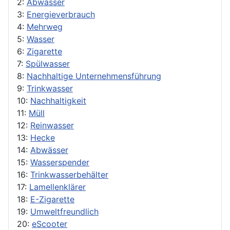
2:
Abwasser
3:
Energieverbrauch
4:
Mehrweg
5:
Wasser
6:
Zigarette
7:
Spülwasser
8:
Nachhaltige Unternehmensführung
9:
Trinkwasser
10:
Nachhaltigkeit
11:
Müll
12:
Reinwasser
13:
Hecke
14:
Abwässer
15:
Wasserspender
16:
Trinkwasserbehälter
17:
Lamellenklärer
18:
E-Zigarette
19:
Umweltfreundlich
20:
eScooter