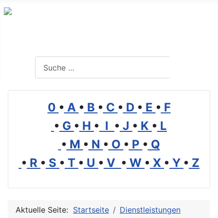
Branchenverzeichnis, Lexikon und Forum für die Umwelt
Suchen
Suchen
0
•
A
•
B
•
C
•
D
•
E
•
F
•
G
•
H
•
I
•
J
•
K
•
L
•
M
•
N
•
O
•
P
•
Q
•
R
•
S
•
T
•
U
•
V
•
W
•
X
•
Y
•
Z
Aktuelle Seite:
Startseite
Dienstleistungen