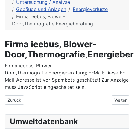
Untersuchung / Analyse
Gebäude und Anlagen
Energieverluste
Firma ieebus, Blower-
Door,Thermografie,Energieberatung
Firma ieebus, Blower-
Door,Thermografie,Energiebe
Firma ieebus, Blower-
Door,Thermografie,Energieberatung; E-Mail:
Diese E-
Mail-Adresse ist vor Spambots geschützt! Zur Anzeige
muss JavaScript eingeschaltet sein.
Vorheriger Beitrag: EUREM Energie & Umwelt Regel- & Meßtech
Nächster 
Zurück
Weiter
Umweltdatenbank