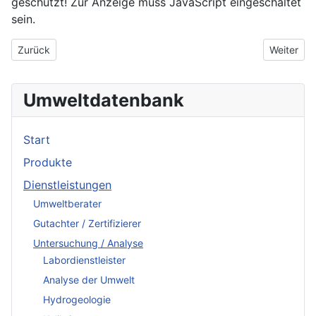
geschützt! Zur Anzeige muss JavaScript eingeschaltet
sein.
Vorheriger Beitrag: Thermografie - Ing.-Büro Gunther Mauerer -
Nächster 
Zurück
Weiter
Umweltdatenbank
Start
Produkte
Dienstleistungen
Umweltberater
Gutachter / Zertifizierer
Untersuchung / Analyse
Labordienstleister
Analyse der Umwelt
Hydrogeologie