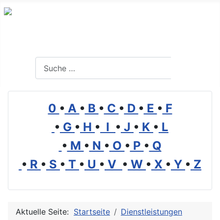
Branchenverzeichnis, Lexikon und Forum für die Umwelt
Suchen
Suchen
0
•
A
•
B
•
C
•
D
•
E
•
F
•
G
•
H
•
I
•
J
•
K
•
L
•
M
•
N
•
O
•
P
•
Q
•
R
•
S
•
T
•
U
•
V
•
W
•
X
•
Y
•
Z
Aktuelle Seite:
Startseite
Dienstleistungen