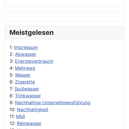
Meistgelesen
1:
Impressum
2:
Abwasser
3:
Energieverbrauch
4:
Mehrweg
5:
Wasser
6:
Zigarette
7:
Spülwasser
8:
Trinkwasser
9:
Nachhaltige Unternehmensführung
10:
Nachhaltigkeit
11:
Müll
12:
Reinwasser