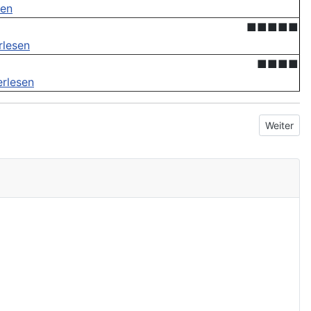
sen
■■■■■
rlesen
■■■■
erlesen
Nächster B
Weiter