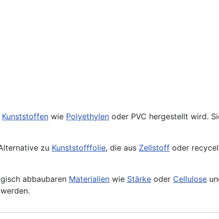
s
Kunststoffen
wie
Polyethylen
oder
PVC
hergestellt wird. S
 Alternative zu
Kunststofffolie
, die aus
Zellstoff
oder recyce
ologisch abbaubaren
Materialien
wie
Stärke
oder
Cellulose
un
 werden.