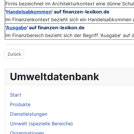
Firnis bezeichnet im Architekturkontext eine dünne Schutz
'
Handelsabkommen
'
auf finanzen-lexikon.de
Im Finanzenkontext bezieht sich ein Handelsabkommen au
'
Ausgabe
'
auf finanzen-lexikon.de
Im Finanzbereich bezieht sich der Begriff 'Ausgabe' auf 
Vorheriger Beitrag: Fokussierung
Zurück
Umweltdatenbank
Start
Produkte
Dienstleistungen
Umwelt (spezielle Bereiche)
Organisationen