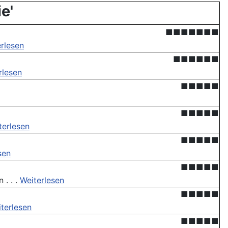
e'
■■■■■■■
rlesen
■■■■■■
rlesen
■■■■■
■■■■■
terlesen
■■■■■
sen
■■■■■
. . .
Weiterlesen
■■■■■
terlesen
■■■■■