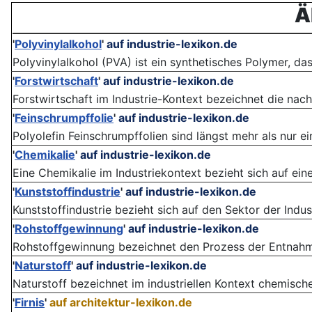
Ä
'
Polyvinylalkohol
'
auf industrie-lexikon.de
Polyvinylalkohol (PVA) ist ein synthetisches Polymer, das 
'
Forstwirtschaft
'
auf industrie-lexikon.de
Forstwirtschaft im Industrie-Kontext bezeichnet die nach
'
Feinschrumpffolie
'
auf industrie-lexikon.de
Polyolefin Feinschrumpffolien sind längst mehr als nur ei
'
Chemikalie
'
auf industrie-lexikon.de
Eine Chemikalie im Industriekontext bezieht sich auf ein
'
Kunststoffindustrie
'
auf industrie-lexikon.de
Kunststoffindustrie bezieht sich auf den Sektor der Indust
'
Rohstoffgewinnung
'
auf industrie-lexikon.de
Rohstoffgewinnung bezeichnet den Prozess der Entnahme 
'
Naturstoff
'
auf industrie-lexikon.de
Naturstoff bezeichnet im industriellen Kontext chemische
'
Firnis
'
auf architektur-lexikon.de