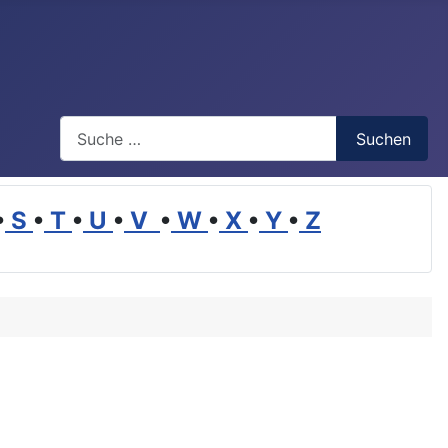
Suchen
Suchen
•
S
•
T
•
U
•
V
•
W
•
X
•
Y
•
Z