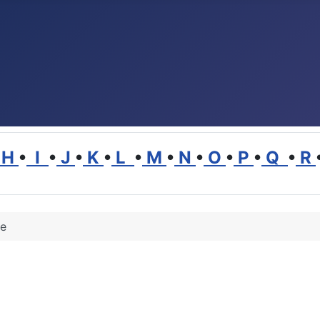
H
•
I
•
J
•
K
•
L
•
M
•
N
•
O
•
P
•
Q
•
R
ie