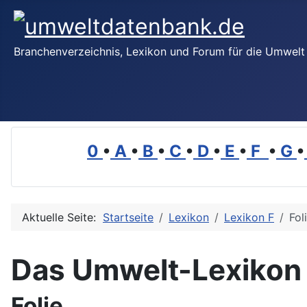
Branchenverzeichnis, Lexikon und Forum für die Umwelt
0
•
A
•
B
•
C
•
D
•
E
•
F
•
G
•
Aktuelle Seite:
Startseite
Lexikon
Lexikon F
Fol
Das Umwelt-Lexikon
Folie