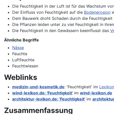
Die Feuchtigkeit in der Luft ist für das Wachstum vo
Der Einfluss von Feuchtigkeit auf die
Bodenerosion
w
Dem Bauwerk droht Schaden durch die Feuchtigkeit
Die Pflanzen leiden unter zu viel Feuchtigkeit in ihre
Die Feuchtigkeit in den Gewässern beeinflusst das
V
Ähnliche Begriffe
Nässe
Feuchte
Luftfeuchte
Feuchtwiesen
Weblinks
medizin-und-kosmetik.de
: 'Feuchtigkeit' im
Lexiko
wind-lexikon.de: 'Feuchtigkeit'
im
wind-lexikon.de
architektur-lexikon.de: 'Feuchtigkeit'
im
architektu
Zusammenfassung