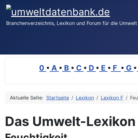
Branchenverzeichnis, Lexikon und Forum für die Umwelt
0
•
A
•
B
•
C
•
D
•
E
•
F
•
G
•
Aktuelle Seite:
Startseite
Lexikon
Lexikon F
Feu
Das Umwelt-Lexikon
Feuchtigkeit