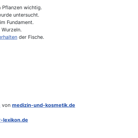
n Pflanzen wichtig.
urde untersucht.
 im Fundament.
n Wurzeln.
erhalten
der Fische.
n
von
medizin-und-kosmetik.de
r-lexikon.de