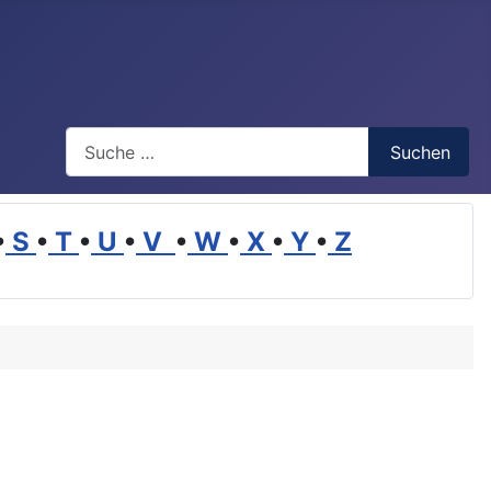
Suchen
Suchen
•
S
•
T
•
U
•
V
•
W
•
X
•
Y
•
Z