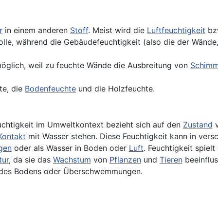
r
in einem anderen
Stoff
. Meist wird die
Luftfeuchtigkeit
bz
Rolle, während die Gebäudefeuchtigkeit (also die der Wänd
öglich, weil zu feuchte Wände die Ausbreitung von
Schimm
te, die
Bodenfeuchte
und die Holzfeuchte.
uchtigkeit im Umweltkontext bezieht sich auf den
Zustand
v
Kontakt
mit Wasser stehen. Diese Feuchtigkeit kann in versc
gen
oder als Wasser in Boden oder
Luft
. Feuchtigkeit spiel
tur
, da sie das
Wachstum
von
Pflanzen
und
Tieren
beeinflus
des Bodens oder Überschwemmungen.