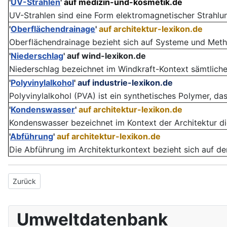
'
UV-Strahlen
'
auf medizin-und-kosmetik.de
UV-Strahlen sind eine Form elektromagnetischer Strahlung,
'
Oberflächendrainage
'
auf architektur-lexikon.de
Oberflächendrainage bezieht sich auf Systeme und Method
'
Niederschlag
'
auf wind-lexikon.de
Niederschlag bezeichnet im Windkraft-Kontext sämtliche
'
Polyvinylalkohol
'
auf industrie-lexikon.de
Polyvinylalkohol (PVA) ist ein synthetisches Polymer, das 
'
Kondenswasser
'
auf architektur-lexikon.de
Kondenswasser bezeichnet im Kontext der Architektur di
'
Abführung
'
auf architektur-lexikon.de
Die Abführung im Architekturkontext bezieht sich auf de
Vorheriger Beitrag: Fettsäuremethylester
Zurück
Umweltdatenbank