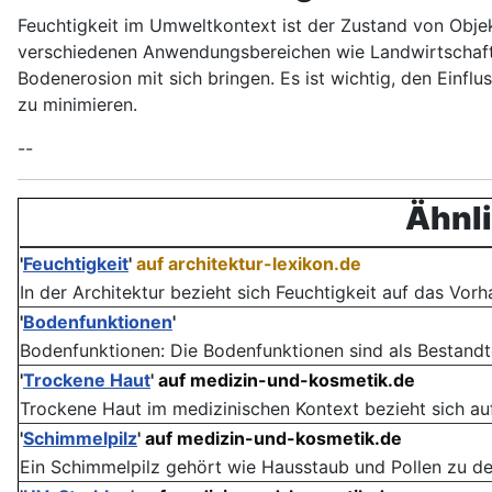
Feuchtigkeit im Umweltkontext ist der Zustand von Objekt
verschiedenen Anwendungsbereichen wie Landwirtschaf
Bodenerosion mit sich bringen. Es ist wichtig, den Einflu
zu minimieren.
--
Ähnli
'
Feuchtigkeit
'
auf architektur-lexikon.de
In der Architektur bezieht sich Feuchtigkeit auf das Vorh
'
Bodenfunktionen
'
Bodenfunktionen: Die Boden­funktionen sind als Bestandte
'
Trockene Haut
'
auf medizin-und-kosmetik.de
Trockene Haut im medizinischen Kontext bezieht sich auf
'
Schimmelpilz
'
auf medizin-und-kosmetik.de
Ein Schimmelpilz gehört wie Hausstaub und Pollen zu den