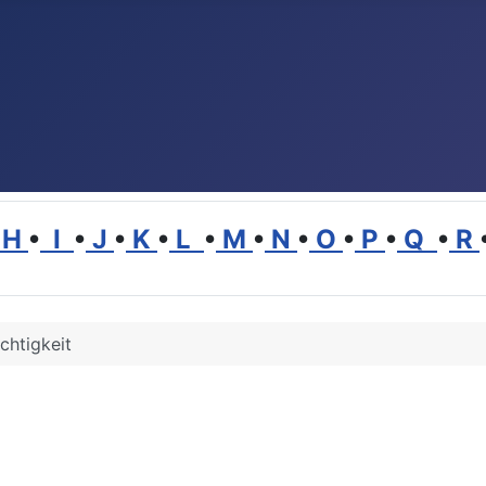
H
•
I
•
J
•
K
•
L
•
M
•
N
•
O
•
P
•
Q
•
R
chtigkeit