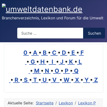
Branchenverzeichnis, Lexikon und Forum für die Umwelt
Suchen
Suchen
0
•
A
•
B
•
C
•
D
•
E
•
F
•
G
•
H
•
I
•
J
•
K
•
L
•
M
•
N
•
O
•
P
•
Q
•
R
•
S
•
T
•
U
•
V
•
W
•
X
•
Y
•
Z
Aktuelle Seite:
Startseite
Lexikon
Lexikon P