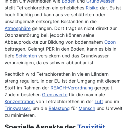
In den Umweltmedien wie
Boden
und
Grundwasser
stellt Tetrachlorethen ein erhebliches
Risiko
dar. Es ist
hoch flüchtig und kann aus verschütteten oder
unsachgemäß entsorgten Beständen in die
Atmosphäre
gelangen. Dort trägt es nicht direkt zur
Ozonzerstörung bei, jedoch können seine
Abbauprodukte zur Bildung von bodennahem
Ozon
beitragen. Gelangt PER in den Boden, kann es bis in
tiefe
Schichten
versickern und das Grundwasser
verunreinigen, da es schwer abbaubar ist.
Rechtlich wird Tetrachlorethen in vielen Ländern
streng reguliert. In der EU ist der Umgang mit diesem
Stoff im Rahmen der
REACH
-
Verordnung
geregelt.
Zudem bestehen
Grenzwerte
für die maximale
Konzentration
von Tetrachlorethen in der
Luft
und im
Trinkwasser
, um die
Belastung
für
Mensch
und Umwelt
zu minimieren.
Spezielle Aspekte der
Toxizität