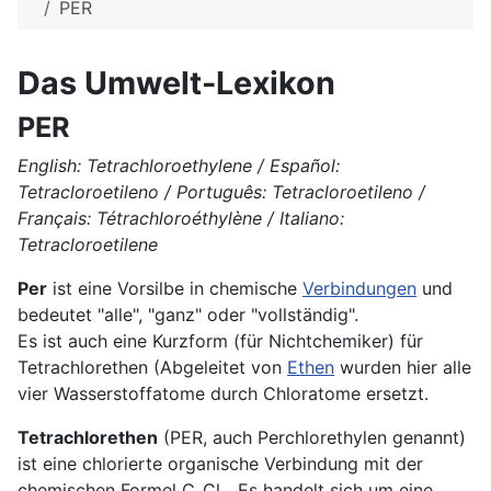
PER
Das Umwelt-Lexikon
PER
English: Tetrachloroethylene / Español:
Tetracloroetileno / Português: Tetracloroetileno /
Français: Tétrachloroéthylène / Italiano:
Tetracloroetilene
Per
ist eine Vorsilbe in chemische
Verbindungen
und
bedeutet "alle", "ganz" oder "vollständig".
Es ist auch eine Kurzform (für Nichtchemiker) für
Tetrachlorethen (Abgeleitet von
Ethen
wurden hier alle
vier Wasserstoffatome durch Chloratome ersetzt.
Tetrachlorethen
(PER, auch Perchlorethylen genannt)
ist eine chlorierte organische Verbindung mit der
chemischen Formel C₂Cl₄. Es handelt sich um eine