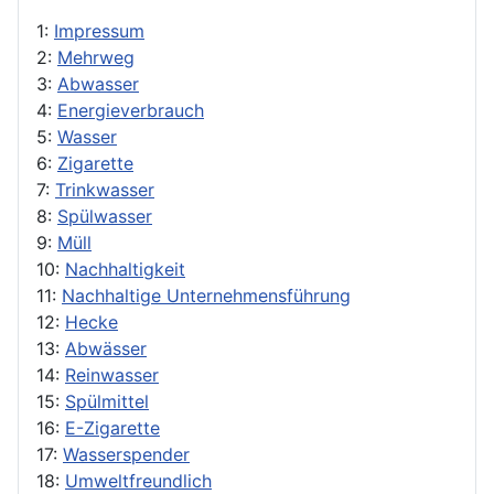
1:
Impressum
2:
Mehrweg
3:
Abwasser
4:
Energieverbrauch
5:
Wasser
6:
Zigarette
7:
Trinkwasser
8:
Spülwasser
9:
Müll
10:
Nachhaltigkeit
11:
Nachhaltige Unternehmensführung
12:
Hecke
13:
Abwässer
14:
Reinwasser
15:
Spülmittel
16:
E-Zigarette
17:
Wasserspender
18:
Umweltfreundlich