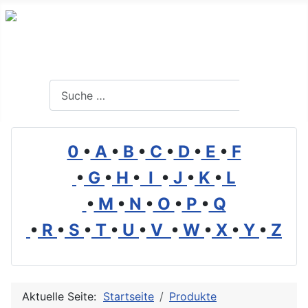
Branchenverzeichnis, Lexikon und Forum für die Umwelt
Suchen
Suchen
0
•
A
•
B
•
C
•
D
•
E
•
F
•
G
•
H
•
I
•
J
•
K
•
L
•
M
•
N
•
O
•
P
•
Q
•
R
•
S
•
T
•
U
•
V
•
W
•
X
•
Y
•
Z
Aktuelle Seite:
Startseite
Produkte