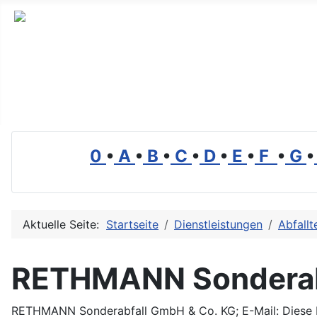
Branchenverzeichnis, Lexikon und Forum für die Umwelt
0
•
A
•
B
•
C
•
D
•
E
•
F
•
G
•
Aktuelle Seite:
Startseite
Dienstleistungen
Abfallt
RETHMANN Sonderab
RETHMANN Sonderabfall GmbH & Co. KG; E-Mail:
Diese 