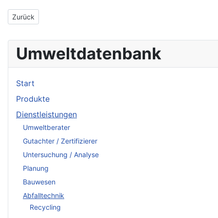
Vorheriger Beitrag: Rethmann Entsorgungsgesellschaft mbH
Zurück
Umweltdatenbank
Start
Produkte
Dienstleistungen
Umweltberater
Gutachter / Zertifizierer
Untersuchung / Analyse
Planung
Bauwesen
Abfalltechnik
Recycling