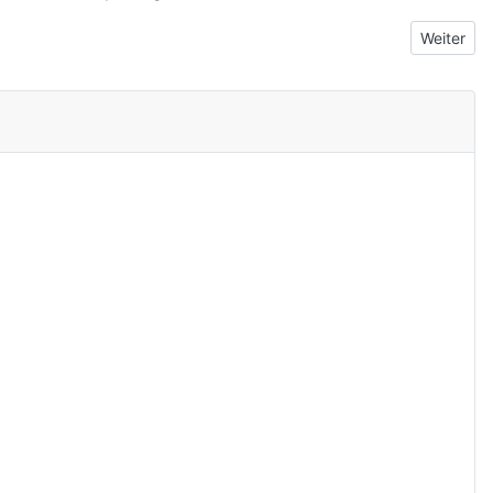
Nächster 
Weiter