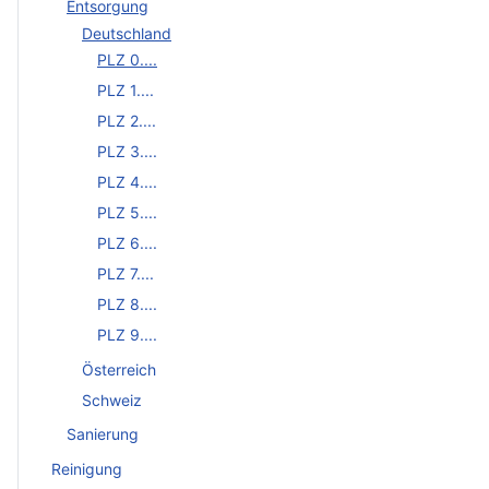
Entsorgung
Deutschland
PLZ 0....
PLZ 1....
PLZ 2....
PLZ 3....
PLZ 4....
PLZ 5....
PLZ 6....
PLZ 7....
PLZ 8....
PLZ 9....
Österreich
Schweiz
Sanierung
Reinigung