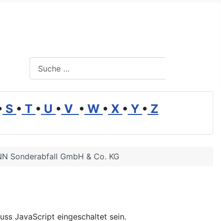
Suchen
Suchen
•
S
•
T
•
U
•
V
•
W
•
X
•
Y
•
Z
 Sonderabfall GmbH & Co. KG
ss JavaScript eingeschaltet sein.