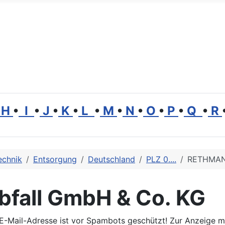
H
•
I
•
J
•
K
•
L
•
M
•
N
•
O
•
P
•
Q
•
R
echnik
Entsorgung
Deutschland
PLZ 0....
RETHMANN
fall GmbH & Co. KG
E-Mail-Adresse ist vor Spambots geschützt! Zur Anzeige mu