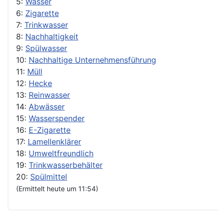
5:
Wasser
6:
Zigarette
7:
Trinkwasser
8:
Nachhaltigkeit
9:
Spülwasser
10:
Nachhaltige Unternehmensführung
11:
Müll
12:
Hecke
13:
Reinwasser
14:
Abwässer
15:
Wasserspender
16:
E-Zigarette
17:
Lamellenklärer
18:
Umweltfreundlich
19:
Trinkwasserbehälter
20:
Spülmittel
(Ermittelt heute um 11:54)