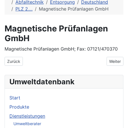
Abfalltechnik
Entsorgung
Deutschland
PLZ 2....
Magnetische Prüfanlagen GmbH
Magnetische Prüfanlagen
GmbH
Magnetische Prüfanlagen GmbH; Fax: 07121/470370
Vorheriger Beitrag: mad J. Hast
Nächster 
Zurück
Weiter
Umweltdatenbank
Start
Produkte
Dienstleistungen
Umweltberater