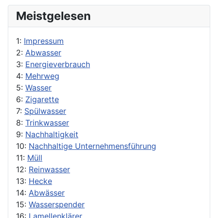
Meistgelesen
1:
Impressum
2:
Abwasser
3:
Energieverbrauch
4:
Mehrweg
5:
Wasser
6:
Zigarette
7:
Spülwasser
8:
Trinkwasser
9:
Nachhaltigkeit
10:
Nachhaltige Unternehmensführung
11:
Müll
12:
Reinwasser
13:
Hecke
14:
Abwässer
15:
Wasserspender
16:
Lamellenklärer