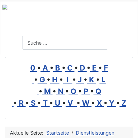
Branchenverzeichnis, Lexikon und Forum für die Umwelt
Suchen
Suchen
0
•
A
•
B
•
C
•
D
•
E
•
F
•
G
•
H
•
I
•
J
•
K
•
L
•
M
•
N
•
O
•
P
•
Q
•
R
•
S
•
T
•
U
•
V
•
W
•
X
•
Y
•
Z
Aktuelle Seite:
Startseite
Dienstleistungen