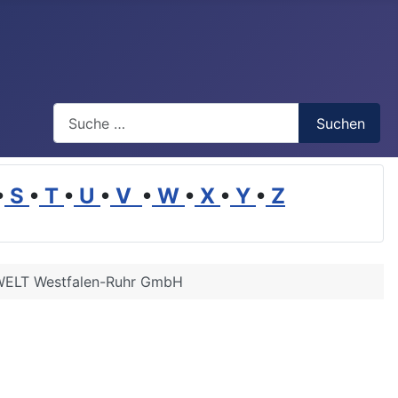
Suchen
Suchen
•
S
•
T
•
U
•
V
•
W
•
X
•
Y
•
Z
LT Westfalen-Ruhr GmbH