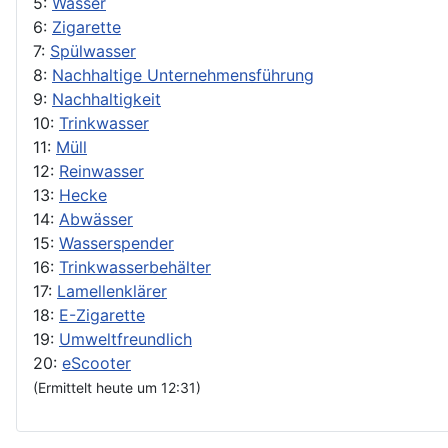
5:
Wasser
6:
Zigarette
7:
Spülwasser
8:
Nachhaltige Unternehmensführung
9:
Nachhaltigkeit
10:
Trinkwasser
11:
Müll
12:
Reinwasser
13:
Hecke
14:
Abwässer
15:
Wasserspender
16:
Trinkwasserbehälter
17:
Lamellenklärer
18:
E-Zigarette
19:
Umweltfreundlich
20:
eScooter
(Ermittelt heute um 12:31)