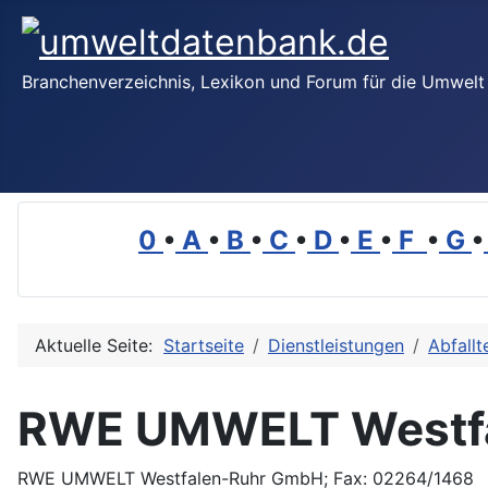
Branchenverzeichnis, Lexikon und Forum für die Umwelt
0
•
A
•
B
•
C
•
D
•
E
•
F
•
G
•
Aktuelle Seite:
Startseite
Dienstleistungen
Abfallt
RWE UMWELT Westf
RWE UMWELT Westfalen-Ruhr GmbH; Fax: 02264/1468