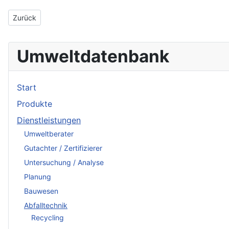
Vorheriger Beitrag: RWE UMWELT Westfalen-Ruhr GmbH
Zurück
Umweltdatenbank
Start
Produkte
Dienstleistungen
Umweltberater
Gutachter / Zertifizierer
Untersuchung / Analyse
Planung
Bauwesen
Abfalltechnik
Recycling