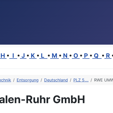
H
•
I
•
J
•
K
•
L
•
M
•
N
•
O
•
P
•
Q
•
R
echnik
Entsorgung
Deutschland
PLZ 5....
RWE UMWE
alen-Ruhr GmbH