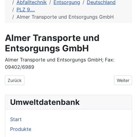
Abfalltechnik
Entsorgung
Deutschland
PLZ 9....
Almer Transporte und Entsorgungs GmbH
Almer Transporte und
Entsorgungs GmbH
Almer Transporte und Entsorgungs GmbH; Fax:
09402/6989
Vorheriger Beitrag: Airmotec Vertriebsges. für Innov. vor Ort - 
Nächster 
Zurück
Weiter
Umweltdatenbank
Start
Produkte