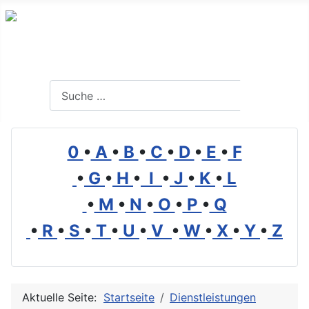
Branchenverzeichnis, Lexikon und Forum für die Umwelt
Suchen
Suchen
0
•
A
•
B
•
C
•
D
•
E
•
F
•
G
•
H
•
I
•
J
•
K
•
L
•
M
•
N
•
O
•
P
•
Q
•
R
•
S
•
T
•
U
•
V
•
W
•
X
•
Y
•
Z
Aktuelle Seite:
Startseite
Dienstleistungen