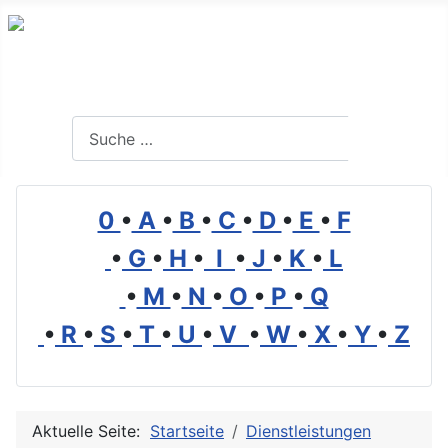
Branchenverzeichnis, Lexikon und Forum für die Umwelt
Suchen
Suchen
0
•
A
•
B
•
C
•
D
•
E
•
F
•
G
•
H
•
I
•
J
•
K
•
L
•
M
•
N
•
O
•
P
•
Q
•
R
•
S
•
T
•
U
•
V
•
W
•
X
•
Y
•
Z
Aktuelle Seite:
Startseite
Dienstleistungen