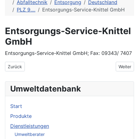
Abfalltechnik
Entsorgung
Deutschland
PLZ 9....
Entsorgungs-Service-Knittel GmbH
Entsorgungs-Service-Knittel
GmbH
Entsorgungs-Service-Knittel GmbH; Fax: 09343/ 7407
Vorheriger Beitrag: Endress + Hauser Meßtechnik GmbH + Co.
Nächster 
Zurück
Weiter
Umweltdatenbank
Start
Produkte
Dienstleistungen
Umweltberater