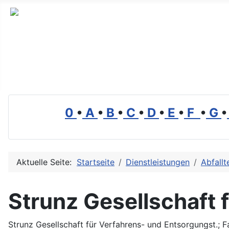
Branchenverzeichnis, Lexikon und Forum für die Umwelt
0
•
A
•
B
•
C
•
D
•
E
•
F
•
G
•
Aktuelle Seite:
Startseite
Dienstleistungen
Abfallt
Strunz Gesellschaft 
Strunz Gesellschaft für Verfahrens- und Entsorgungst.; 