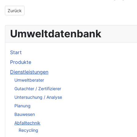
Vorheriger Beitrag: Steffen Meßtechnik Vertriebsges. für Autom
Zurück
Umweltdatenbank
Start
Produkte
Dienstleistungen
Umweltberater
Gutachter / Zertifizierer
Untersuchung / Analyse
Planung
Bauwesen
Abfalltechnik
Recycling