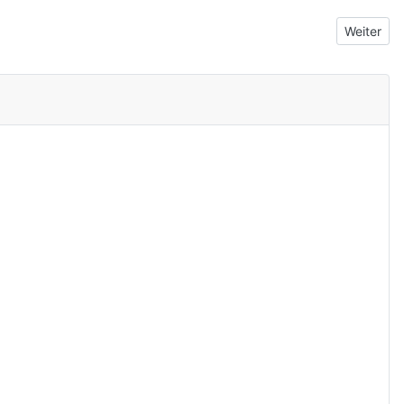
Nächster 
Weiter