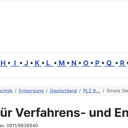
H
•
I
•
J
•
K
•
L
•
M
•
N
•
O
•
P
•
Q
•
R
echnik
Entsorgung
Deutschland
PLZ 9....
Strunz Ge
für Verfahrens- und E
Fax: 0911/9838940