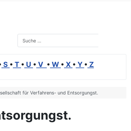
Suchen
Suchen
•
S
•
T
•
U
•
V
•
W
•
X
•
Y
•
Z
sellschaft für Verfahrens- und Entsorgungst.
ntsorgungst.