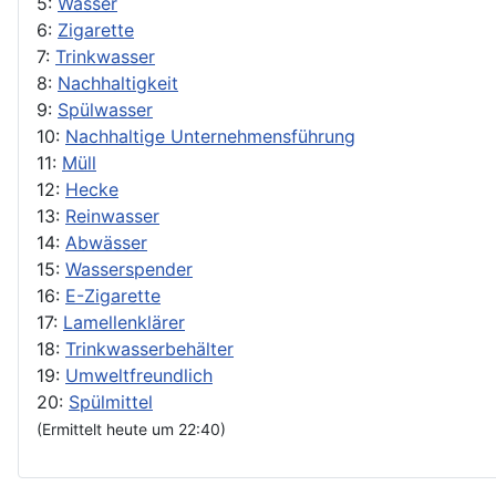
5:
Wasser
6:
Zigarette
7:
Trinkwasser
8:
Nachhaltigkeit
9:
Spülwasser
10:
Nachhaltige Unternehmensführung
11:
Müll
12:
Hecke
13:
Reinwasser
14:
Abwässer
15:
Wasserspender
16:
E-Zigarette
17:
Lamellenklärer
18:
Trinkwasserbehälter
19:
Umweltfreundlich
20:
Spülmittel
(Ermittelt heute um 22:40)