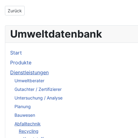
Vorheriger Beitrag: Dilly, Dr. Peter
Zurück
Umweltdatenbank
Start
Produkte
Dienstleistungen
Umweltberater
Gutachter / Zertifizierer
Untersuchung / Analyse
Planung
Bauwesen
Abfalltechnik
Recycling