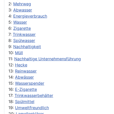
2:
Mehrweg
3:
Abwasser
4:
Energieverbrauch
5:
Wasser
6:
Zigarette
7:
Trinkwasser
8:
Spülwasser
9:
Nachhaltigkeit
10:
Müll
11:
Nachhaltige Unternehmensführung
12:
Hecke
13:
Reinwasser
14:
Abwässer
15:
Wasserspender
16:
E-Zigarette
17:
Trinkwasserbehälter
18:
Spülmittel
19:
Umweltfreundlich
20:
Lamellenklärer