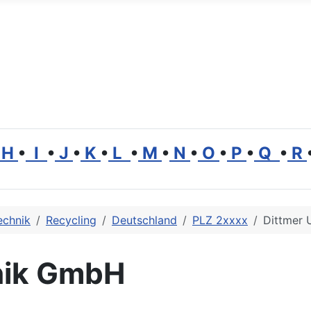
H
•
I
•
J
•
K
•
L
•
M
•
N
•
O
•
P
•
Q
•
R
echnik
Recycling
Deutschland
PLZ 2xxxx
Dittmer
nik GmbH