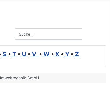
Suchen
Suchen
•
S
•
T
•
U
•
V
•
W
•
X
•
Y
•
Z
 Umwelttechnik GmbH