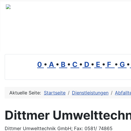
Branchenverzeichnis, Lexikon und Forum für die Umwelt
0
•
A
•
B
•
C
•
D
•
E
•
F
•
G
•
Aktuelle Seite:
Startseite
Dienstleistungen
Abfallt
Dittmer Umwelttech
Dittmer Umwelttechnik GmbH; Fax: 0581/ 74865