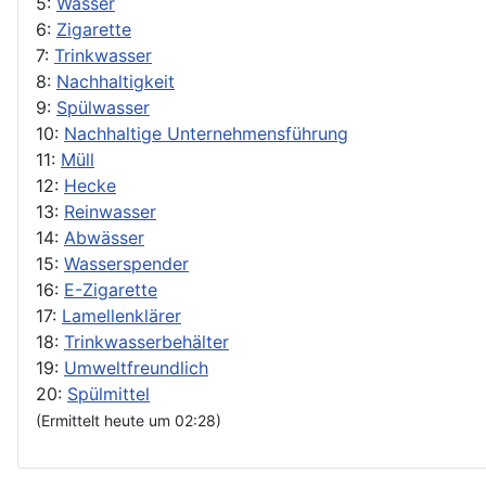
5:
Wasser
6:
Zigarette
7:
Trinkwasser
8:
Nachhaltigkeit
9:
Spülwasser
10:
Nachhaltige Unternehmensführung
11:
Müll
12:
Hecke
13:
Reinwasser
14:
Abwässer
15:
Wasserspender
16:
E-Zigarette
17:
Lamellenklärer
18:
Trinkwasserbehälter
19:
Umweltfreundlich
20:
Spülmittel
(Ermittelt heute um 02:28)