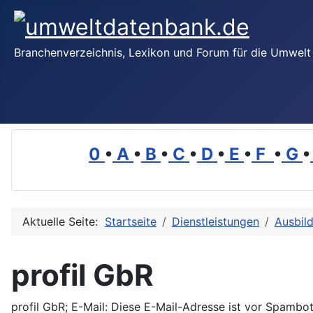
Branchenverzeichnis, Lexikon und Forum für die Umwelt
0
•
A
•
B
•
C
•
D
•
E
•
F
•
G
•
Aktuelle Seite:
Startseite
Dienstleistungen
Ausbil
profil GbR
profil GbR; E-Mail:
Diese E-Mail-Adresse ist vor Spambot