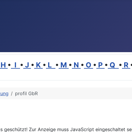
H
•
I
•
J
•
K
•
L
•
M
•
N
•
O
•
P
•
Q
•
R
dung
profil GbR
s geschützt! Zur Anzeige muss JavaScript eingeschaltet se