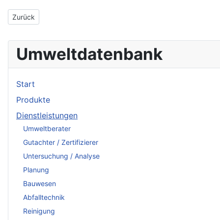
Vorheriger Beitrag: GMT Butz & Partner
Zurück
Umweltdatenbank
Start
Produkte
Dienstleistungen
Umweltberater
Gutachter / Zertifizierer
Untersuchung / Analyse
Planung
Bauwesen
Abfalltechnik
Reinigung