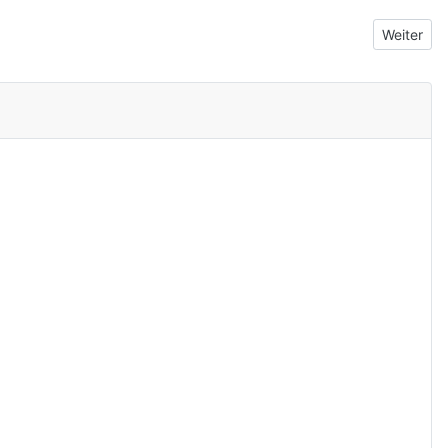
Nächster 
Weiter