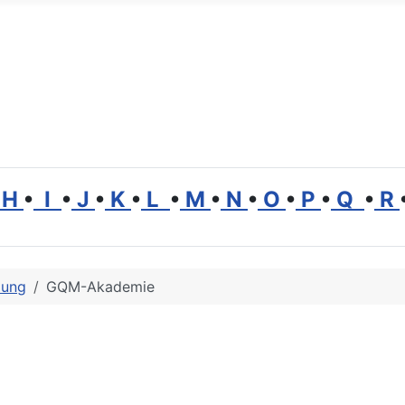
H
•
I
•
J
•
K
•
L
•
M
•
N
•
O
•
P
•
Q
•
R
dung
GQM-Akademie