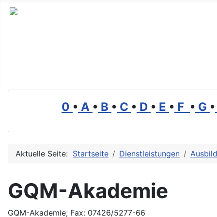
Branchenverzeichnis, Lexikon und Forum für die Umwelt
0
•
A
•
B
•
C
•
D
•
E
•
F
•
G
•
Aktuelle Seite:
Startseite
Dienstleistungen
Ausbil
GQM-Akademie
GQM-Akademie; Fax: 07426/5277-66