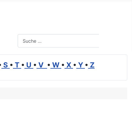
Suchen
Suchen
•
S
•
T
•
U
•
V
•
W
•
X
•
Y
•
Z