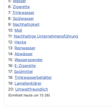
5:
Wasser
6:
Zigarette
7:
Trinkwasser
8:
Spülwasser
9:
Nachhaltigkeit
10:
Müll
11:
Nachhaltige Unternehmensführung
12:
Hecke
13:
Reinwasser
14:
Abwässer
15:
Wasserspender
16:
E-Zigarette
17:
Spülmittel
18:
Trinkwasserbehälter
19:
Lamellenklärer
20:
Umweltfreundlich
(Ermittelt heute um 15:38)