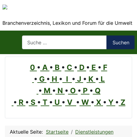
Branchenverzeichnis, Lexikon und Forum für die Umwelt
Suchen
Suchen
0
•
A
•
B
•
C
•
D
•
E
•
F
•
G
•
H
•
I
•
J
•
K
•
L
•
M
•
N
•
O
•
P
•
Q
•
R
•
S
•
T
•
U
•
V
•
W
•
X
•
Y
•
Z
Aktuelle Seite:
Startseite
Dienstleistungen