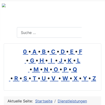
Branchenverzeichnis, Lexikon und Forum für die Umwelt
Suchen
Suchen
0
•
A
•
B
•
C
•
D
•
E
•
F
•
G
•
H
•
I
•
J
•
K
•
L
•
M
•
N
•
O
•
P
•
Q
•
R
•
S
•
T
•
U
•
V
•
W
•
X
•
Y
•
Z
Aktuelle Seite:
Startseite
Dienstleistungen