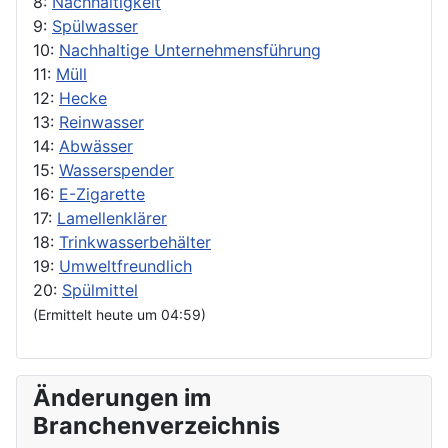
8:
Nachhaltigkeit
9:
Spülwasser
10:
Nachhaltige Unternehmensführung
11:
Müll
12:
Hecke
13:
Reinwasser
14:
Abwässer
15:
Wasserspender
16:
E-Zigarette
17:
Lamellenklärer
18:
Trinkwasserbehälter
19:
Umweltfreundlich
20:
Spülmittel
(Ermittelt heute um 04:59)
Änderungen im
Branchenverzeichnis