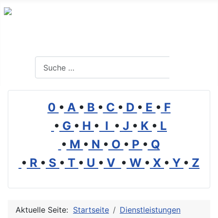
Branchenverzeichnis, Lexikon und Forum für die Umwelt
Suchen
Suchen
0
•
A
•
B
•
C
•
D
•
E
•
F
•
G
•
H
•
I
•
J
•
K
•
L
•
M
•
N
•
O
•
P
•
Q
•
R
•
S
•
T
•
U
•
V
•
W
•
X
•
Y
•
Z
Aktuelle Seite:
Startseite
Dienstleistungen