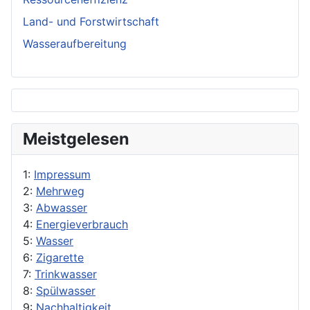
Land- und Forstwirtschaft
Wasseraufbereitung
Meistgelesen
1:
Impressum
2:
Mehrweg
3:
Abwasser
4:
Energieverbrauch
5:
Wasser
6:
Zigarette
7:
Trinkwasser
8:
Spülwasser
9:
Nachhaltigkeit