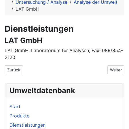
Untersuchung / Analyse
Analyse der Umwelt
LAT GmbH
Dienstleistungen
LAT GmbH
LAT GmbH; Laboratorium für Analysen; Fax: 089/854-
2120
Vorheriger Beitrag: Landesamt für Umwelt und Geologie
Nächster 
Zurück
Weiter
Umweltdatenbank
Start
Produkte
Dienstleistungen