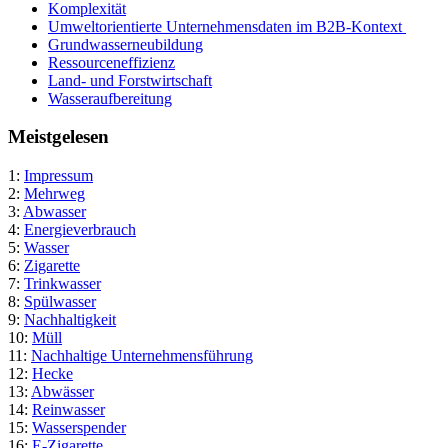
Komplexität
Umweltorientierte Unternehmensdaten im B2B-Kontext
Grundwasserneubildung
Ressourceneffizienz
Land- und Forstwirtschaft
Wasseraufbereitung
Meistgelesen
1:
Impressum
2:
Mehrweg
3:
Abwasser
4:
Energieverbrauch
5:
Wasser
6:
Zigarette
7:
Trinkwasser
8:
Spülwasser
9:
Nachhaltigkeit
10:
Müll
11:
Nachhaltige Unternehmensführung
12:
Hecke
13:
Abwässer
14:
Reinwasser
15:
Wasserspender
16:
E-Zigarette