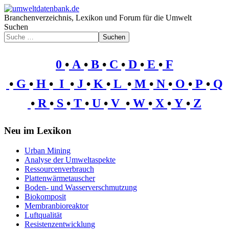
Branchenverzeichnis, Lexikon und Forum für die Umwelt
Suchen
Suchen
0
•
A
•
B
•
C
•
D
•
E
•
F
•
G
•
H
•
I
•
J
•
K
•
L
•
M
•
N
•
O
•
P
•
Q
•
R
•
S
•
T
•
U
•
V
•
W
•
X
•
Y
•
Z
Neu im Lexikon
Urban Mining
Analyse der Umweltaspekte
Ressourcenverbrauch
Plattenwärmetauscher
Boden- und Wasserverschmutzung
Biokomposit
Membranbioreaktor
Luftqualität
Resistenzentwicklung