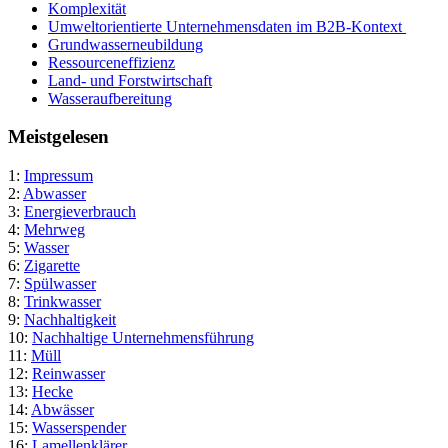
Komplexität
Umweltorientierte Unternehmensdaten im B2B-Kontext
Grundwasserneubildung
Ressourceneffizienz
Land- und Forstwirtschaft
Wasseraufbereitung
Meistgelesen
1:
Impressum
2:
Abwasser
3:
Energieverbrauch
4:
Mehrweg
5:
Wasser
6:
Zigarette
7:
Spülwasser
8:
Trinkwasser
9:
Nachhaltigkeit
10:
Nachhaltige Unternehmensführung
11:
Müll
12:
Reinwasser
13:
Hecke
14:
Abwässer
15:
Wasserspender
16:
Lamellenklärer