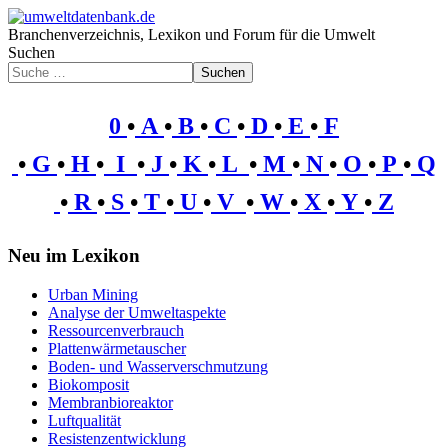
Branchenverzeichnis, Lexikon und Forum für die Umwelt
Suchen
Suchen
0
•
A
•
B
•
C
•
D
•
E
•
F
•
G
•
H
•
I
•
J
•
K
•
L
•
M
•
N
•
O
•
P
•
Q
•
R
•
S
•
T
•
U
•
V
•
W
•
X
•
Y
•
Z
Neu im Lexikon
Urban Mining
Analyse der Umweltaspekte
Ressourcenverbrauch
Plattenwärmetauscher
Boden- und Wasserverschmutzung
Biokomposit
Membranbioreaktor
Luftqualität
Resistenzentwicklung