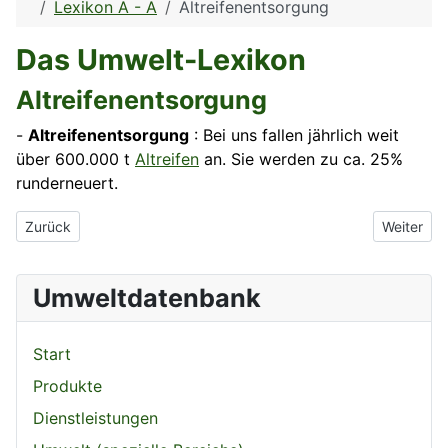
Lexikon A - Ä
Altreifenentsorgung
Das Umwelt-Lexikon
Altreifenentsorgung
-
Altreifenentsorgung
: Bei uns fallen jährlich weit
über 600.000 t
Altreifen
an. Sie werden zu ca. 25%
runderneuert.
Vorheriger Beitrag: Altreifen
Nächster B
Zurück
Weiter
Umweltdatenbank
Start
Produkte
Dienstleistungen