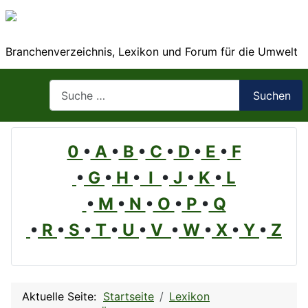
Branchenverzeichnis, Lexikon und Forum für die Umwelt
Suchen
Suchen
0
•
A
•
B
•
C
•
D
•
E
•
F
•
G
•
H
•
I
•
J
•
K
•
L
•
M
•
N
•
O
•
P
•
Q
•
R
•
S
•
T
•
U
•
V
•
W
•
X
•
Y
•
Z
Aktuelle Seite:
Startseite
Lexikon