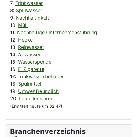
7:
Trinkwasser
8:
Spülwasser
9:
Nachhaltigkeit
10:
Müll
11:
Nachhaltige Unternehmensführung
12:
Hecke
13:
Reinwasser
14:
Abwässer
15:
Wasserspender
16:
E-Zigarette
17:
Trinkwasserbehälter
18:
Spülmittel
19:
Umweltfreundlich
20:
Lamellenklärer
(Ermittelt heute um 02:47)
Branchenverzeichnis