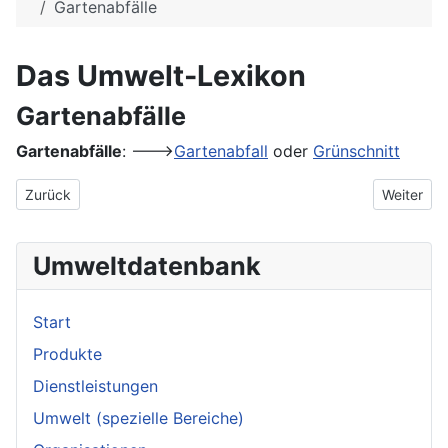
Gartenabfälle
Das Umwelt-Lexikon
Gartenabfälle
Gartenabfälle
: --->
Gartenabfall
oder
Grünschnitt
Vorheriger Beitrag: FSC
Nächster 
Zurück
Weiter
Umweltdatenbank
Start
Produkte
Dienstleistungen
Umwelt (spezielle Bereiche)