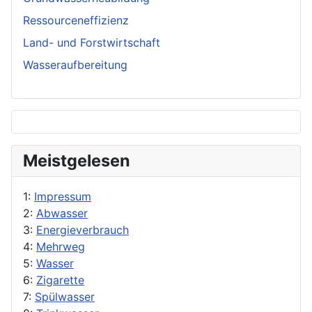
Ressourceneffizienz
Land- und Forstwirtschaft
Wasseraufbereitung
Meistgelesen
1:
Impressum
2:
Abwasser
3:
Energieverbrauch
4:
Mehrweg
5:
Wasser
6:
Zigarette
7:
Spülwasser