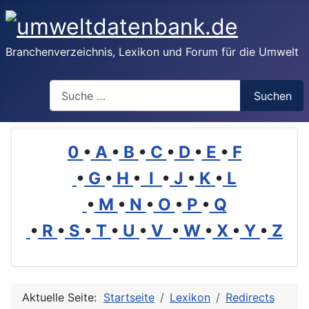
Branchenverzeichnis, Lexikon und Forum für die Umwelt
Suchen
Suchen
0
•
A
•
B
•
C
•
D
•
E
•
F
•
G
•
H
•
I
•
J
•
K
•
L
•
M
•
N
•
O
•
P
•
Q
•
R
•
S
•
T
•
U
•
V
•
W
•
X
•
Y
•
Z
Aktuelle Seite:
Startseite
Lexikon
Redirects