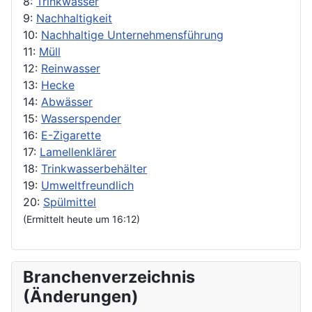
8:
Trinkwasser
9:
Nachhaltigkeit
10:
Nachhaltige Unternehmensführung
11:
Müll
12:
Reinwasser
13:
Hecke
14:
Abwässer
15:
Wasserspender
16:
E-Zigarette
17:
Lamellenklärer
18:
Trinkwasserbehälter
19:
Umweltfreundlich
20:
Spülmittel
(Ermittelt heute um 16:12)
Branchenverzeichnis
(Änderungen)