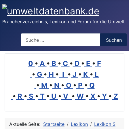
Branchenverzeichnis, Lexikon und Forum für die Umwelt
Suchen
Suchen
0
•
A
•
B
•
C
•
D
•
E
•
F
•
G
•
H
•
I
•
J
•
K
•
L
•
M
•
N
•
O
•
P
•
Q
•
R
•
S
•
T
•
U
•
V
•
W
•
X
•
Y
•
Z
Aktuelle Seite:
Startseite
Lexikon
Lexikon S