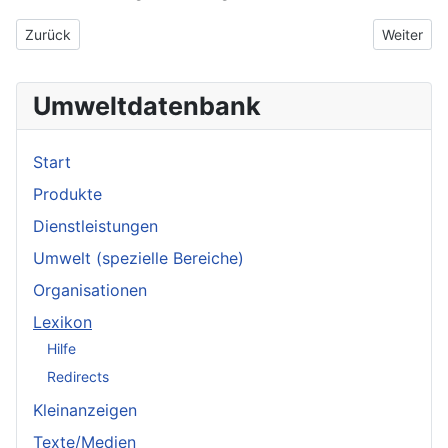
Vorheriger Beitrag: Sekundärkreis
Nächster B
Zurück
Weiter
Umweltdatenbank
Start
Produkte
Dienstleistungen
Umwelt (spezielle Bereiche)
Organisationen
Lexikon
Hilfe
Redirects
Kleinanzeigen
Texte/Medien