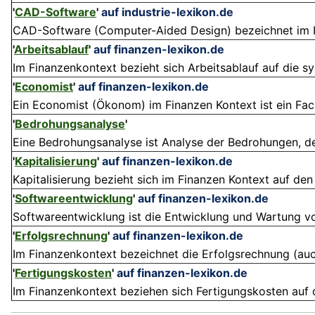
'
CAD-Software
'
auf industrie-lexikon.de
CAD-Software (Computer-Aided Design) bezeichnet im In
'
Arbeitsablauf
'
auf finanzen-lexikon.de
Im Finanzenkontext bezieht sich Arbeitsablauf auf die s
'
Economist
'
auf finanzen-lexikon.de
Ein Economist (Ökonom) im Finanzen Kontext ist ein Fach
'
Bedrohungsanalyse
'
Eine Bedrohungsanalyse ist Analyse der Bedrohungen, dene
'
Kapitalisierung
'
auf finanzen-lexikon.de
Kapitalisierung bezieht sich im Finanzen Kontext auf de
'
Softwareentwicklung
'
auf finanzen-lexikon.de
Softwareentwicklung ist die Entwicklung und Wartung von
'
Erfolgsrechnung
'
auf finanzen-lexikon.de
Im Finanzenkontext bezeichnet die Erfolgsrechnung (auc
'
Fertigungskosten
'
auf finanzen-lexikon.de
Im Finanzenkontext beziehen sich Fertigungskosten auf di