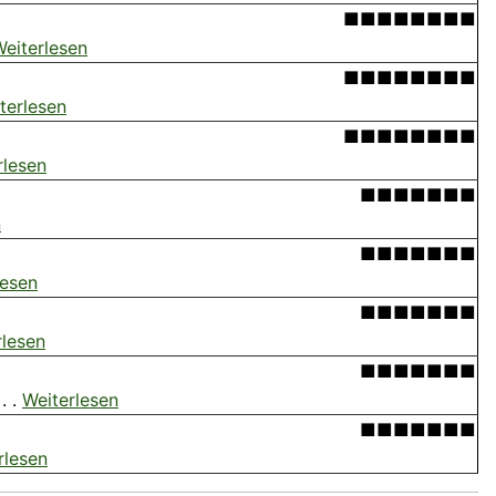
■■■■■■■■
eiterlesen
■■■■■■■■
terlesen
■■■■■■■■
rlesen
■■■■■■■
n
■■■■■■■
lesen
■■■■■■■
rlesen
■■■■■■■
. .
Weiterlesen
■■■■■■■
rlesen