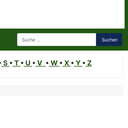
Suchen
Suchen
•
S
•
T
•
U
•
V
•
W
•
X
•
Y
•
Z