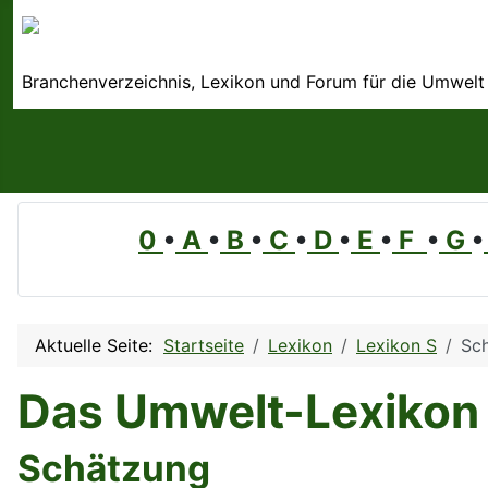
Branchenverzeichnis, Lexikon und Forum für die Umwelt
0
•
A
•
B
•
C
•
D
•
E
•
F
•
G
•
Aktuelle Seite:
Startseite
Lexikon
Lexikon S
Sc
Das Umwelt-Lexikon
Schätzung