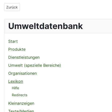
Vorheriger Beitrag: Schattenwurf
Zurück
Umweltdatenbank
Start
Produkte
Dienstleistungen
Umwelt (spezielle Bereiche)
Organisationen
Lexikon
Hilfe
Redirects
Kleinanzeigen
Texte/Medien