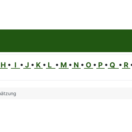
H
•
I
•
J
•
K
•
L
•
M
•
N
•
O
•
P
•
Q
•
R
hätzung