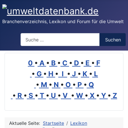
Branchenverzeichnis, Lexikon und Forum für die Umwelt
Suchen
Suchen
0
•
A
•
B
•
C
•
D
•
E
•
F
•
G
•
H
•
I
•
J
•
K
•
L
•
M
•
N
•
O
•
P
•
Q
•
R
•
S
•
T
•
U
•
V
•
W
•
X
•
Y
•
Z
Aktuelle Seite:
Startseite
Lexikon