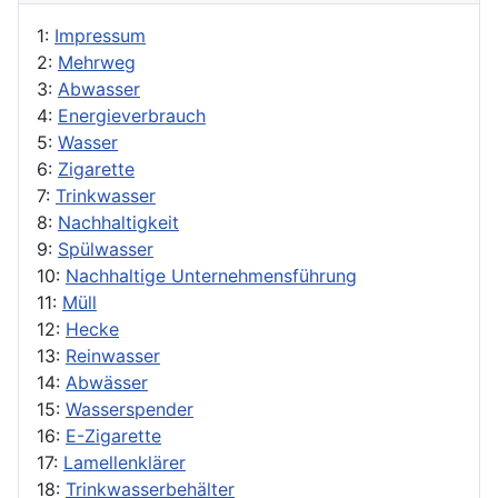
1:
Impressum
2:
Mehrweg
3:
Abwasser
4:
Energieverbrauch
5:
Wasser
6:
Zigarette
7:
Trinkwasser
8:
Nachhaltigkeit
9:
Spülwasser
10:
Nachhaltige Unternehmensführung
11:
Müll
12:
Hecke
13:
Reinwasser
14:
Abwässer
15:
Wasserspender
16:
E-Zigarette
17:
Lamellenklärer
18:
Trinkwasserbehälter