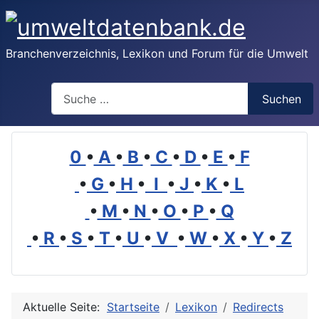
Branchenverzeichnis, Lexikon und Forum für die Umwelt
Suchen
Suchen
0
•
A
•
B
•
C
•
D
•
E
•
F
•
G
•
H
•
I
•
J
•
K
•
L
•
M
•
N
•
O
•
P
•
Q
•
R
•
S
•
T
•
U
•
V
•
W
•
X
•
Y
•
Z
Aktuelle Seite:
Startseite
Lexikon
Redirects