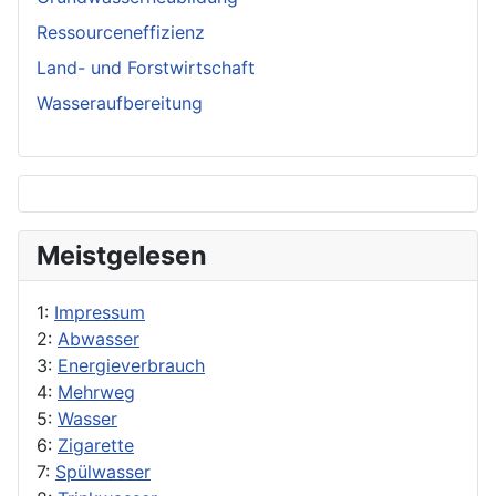
Ressourceneffizienz
Land- und Forstwirtschaft
Wasseraufbereitung
Meistgelesen
1:
Impressum
2:
Abwasser
3:
Energieverbrauch
4:
Mehrweg
5:
Wasser
6:
Zigarette
7:
Spülwasser