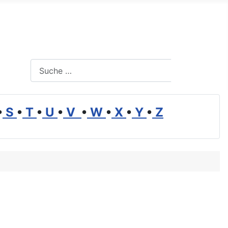
Suchen
Suchen
•
S
•
T
•
U
•
V
•
W
•
X
•
Y
•
Z