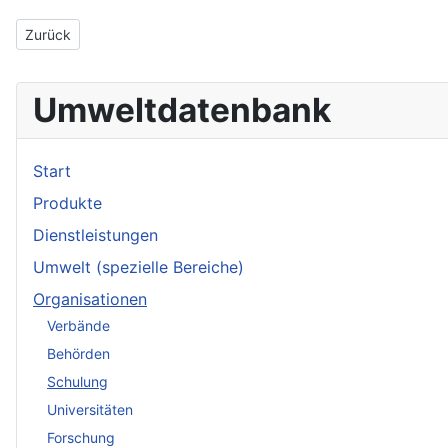
Vorheriger Beitrag: Akademie für Naturschutz und Landschaftsp
Zurück
Umweltdatenbank
Start
Produkte
Dienstleistungen
Umwelt (spezielle Bereiche)
Organisationen
Verbände
Behörden
Schulung
Universitäten
Forschung