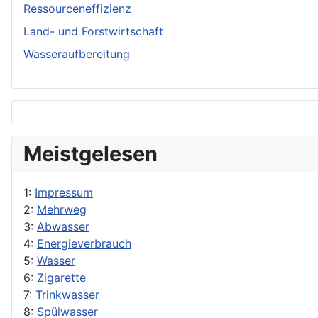
Ressourceneffizienz
Land- und Forstwirtschaft
Wasseraufbereitung
Meistgelesen
1:
Impressum
2:
Mehrweg
3:
Abwasser
4:
Energieverbrauch
5:
Wasser
6:
Zigarette
7:
Trinkwasser
8:
Spülwasser