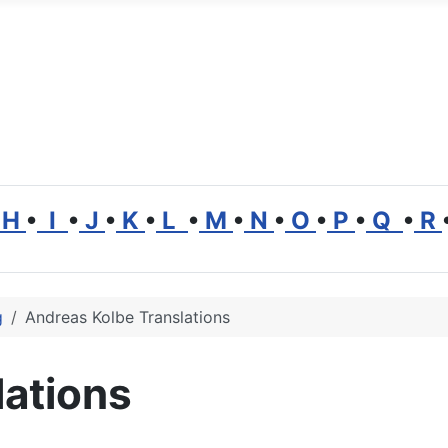
H
•
I
•
J
•
K
•
L
•
M
•
N
•
O
•
P
•
Q
•
R
g
Andreas Kolbe Translations
lations