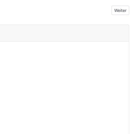
Nächster 
Weiter