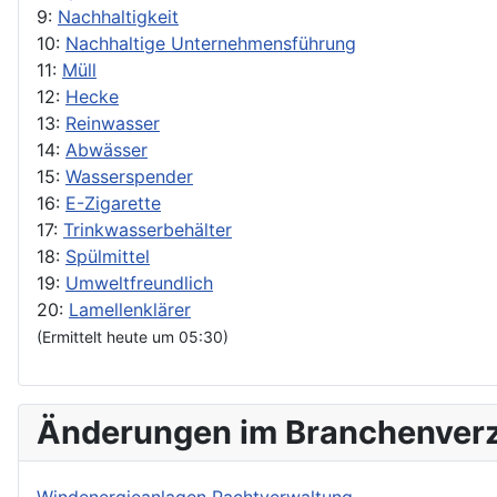
9:
Nachhaltigkeit
10:
Nachhaltige Unternehmensführung
11:
Müll
12:
Hecke
13:
Reinwasser
14:
Abwässer
15:
Wasserspender
16:
E-Zigarette
17:
Trinkwasserbehälter
18:
Spülmittel
19:
Umweltfreundlich
20:
Lamellenklärer
(Ermittelt heute um 05:30)
Änderungen im Branchenverz