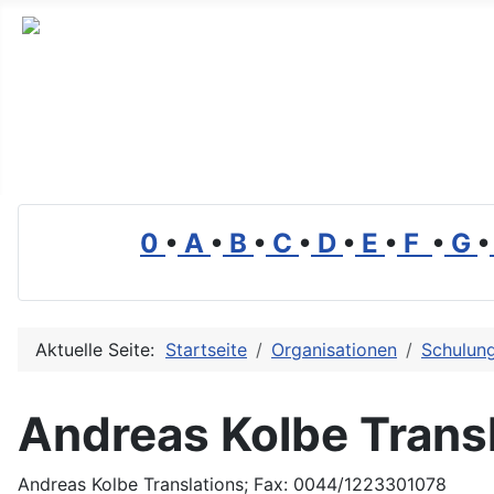
Branchenverzeichnis, Lexikon und Forum für die Umwelt
0
•
A
•
B
•
C
•
D
•
E
•
F
•
G
•
Aktuelle Seite:
Startseite
Organisationen
Schulun
Andreas Kolbe Trans
Andreas Kolbe Translations; Fax: 0044/1223301078